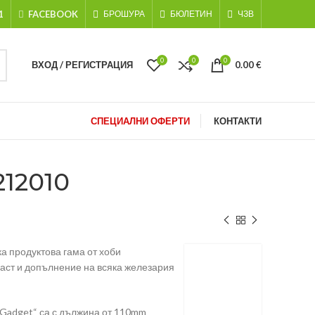
1
FACEBOOK
БРОШУРА
БЮЛЕТИН
ЧЗВ
0
0
0
ВХОД / РЕГИСТРАЦИЯ
0.00
€
СПЕЦИАЛНИ ОФЕРТИ
КОНТАКТИ
12010
а продуктова гама от хоби
част и допълнение на всяка железария
„Gadget“ са с дължина от 110mm