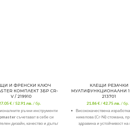
ЕЩИ И ФРЕНСКИ КЛЮЧ
КЛЕЩИ РЕЗАЧКИ
STER КОМПЛЕКТ 3БР CR-
МУЛТИФУНКЦИОНАЛНИ 19
V / 219910
213701
27.05 €
/
52.91
лв.
/ бр.
21.86 €
/
42.75
лв.
/ бр.
оналните ръчни инструменти
Висококачествена изработка
pmaster
съчетават в себе си
никелова (Cr-Ni) стомана, 
елен дизайн, качество и дълъг
здравина и устойчивост на
експлоатационен живот.