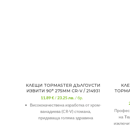
КЛЕЩИ TOPMASTER ДЪЛГОУСТИ
КЛ
ИЗВИТИ 90° 275MM CR-V / 214931
TOPMA
11.89 €
/
23.25
лв.
/ бр.
Висококачествена изработка от хром-
Професи
ванадиева (CR-V) стомана,
на
To
придаваща голяма здравина
изключит
Фино полирани