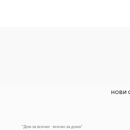
Изковани и закалени в маслена баня
НОВИ 
"Дом за всички - всичко за дома"