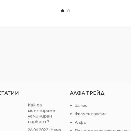
Ръкохватки издържащи на а
течности като: антифриз и 
продукти
Широка сфера на прило
Прецизно закалени режещ
СТАТИИ
АЛФА ТРЕЙД
Как да
За нас
монтираме
Фирмен профил
ламиниран
паркет ?
Алфа
26.04.2022
Няма
Политика за поверителност