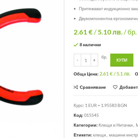
Притежават индукционно за
Двукомпонентна eргономичн
2.61 €
/
5.10
лв.
/ бр.
8 налични
бр.
КУПИ
2.61
€ /
5.1 лв.
Общa Цена:
О
Сравняване
Добавет
Курс: 1 EUR = 1.95583 BGN
Код:
015545
Категории:
Клещи и Нитачки
,
Етикети:
клещи
,
машини инстр