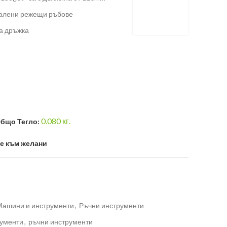
калени режещи ръбове
а дръжка
0.080
кг.
бщо Тегло:
е към желани
Машини и инструменти
,
Ръчни инструменти
ументи
,
ръчни инструменти