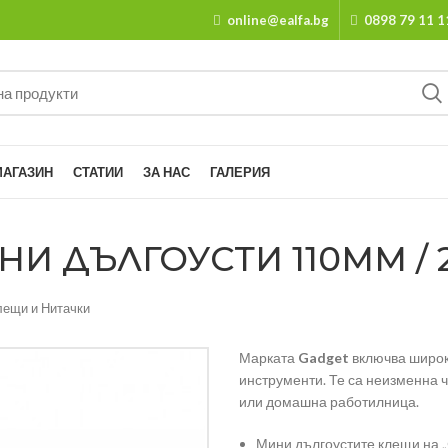
online@ealfa.bg
0898 79 11 1
МАГАЗИН
СТАТИИ
ЗА НАС
ГАЛЕРИЯ
 ДЪЛГОУСТИ 110MM / 2
лещи и Нитачки
Марката
Gadget
включва широк
инструменти. Те са неизменна 
или домашна работилница.
Мини дългоустите клещи на 