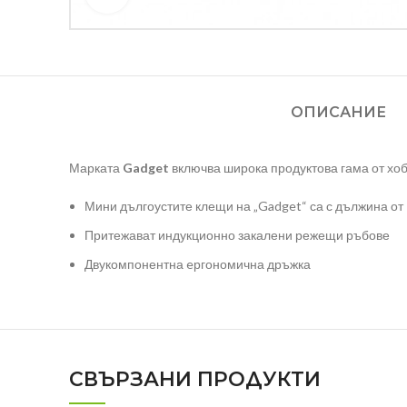
ОПИСАНИЕ
Марката
Gadget
включва широка продуктова гама от хо
Мини дългоустите клещи на „Gadget“ са с дължина о
Притежават индукционно закалени режещи ръбове
Двукомпонентна eргономична дръжка
СВЪРЗАНИ ПРОДУКТИ