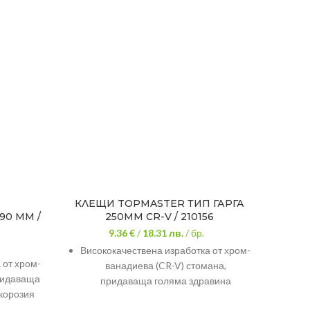
КЛЕЩИ TOPMASTER ТИП ГАРГА
0 MM /
250MM CR-V / 210156
ПО
9.36 €
/
18.31
лв.
/ бр.
Висококачествена изработка от хром-
 от хром-
Висок
ванадиева (CR-V) стомана,
придаваща
никел
придаваща голяма здравина
 корозия
здра
7-позиции на настройка
Ръко