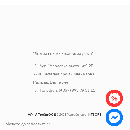
За употреба на закрито и
открито
Може да се боядисва след
изсъхване
Подходящ дори и за трудни
материали (огледала,
стиропор, мрамор)
"Дом за всички - всичко за дома"
Цвят: сив
Разфасовка: 280 мл.
бул. “Априлско въстание” 2П
7200 Западна промишлена зона,
FT 101 залепва без нужда от
грундиране към много видове
Разград, България
повърхности, дори и върху
Телефон: (+359) 898 79 11 11
влажни основи без да се
образуват мехурчета или да
наруши адхезията.
АЛФА Трейд ООД
2021 Разработен от
NTSOFT
.
Можете да заплатите с: