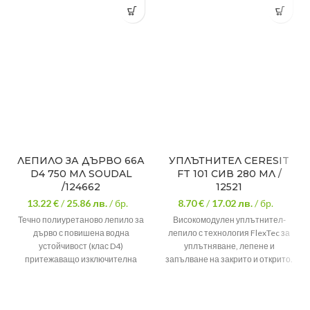
ЛЕПИЛО ЗА ДЪРВО 66А
УПЛЪТНИТЕЛ CERESIT
D4 750 МЛ SOUDAL
FT 101 СИВ 280 МЛ /
/124662
12521
13.22 €
/
25.86
лв.
/ бр.
8.70 €
/
17.02
лв.
/ бр.
Течно полиуретаново лепило за
Високомодулен уплътнител-
дърво с повишена водна
лепило с технология FlexTec за
устойчивост (клас D4)
уплътняване, лепене и
притежаващо изключителна
запълване на закрито и открито.
сила на залепване. Залепва
UV устойчиво и
всички видове дърво – дори и
водоустойчиво
влажно.
Без силикони