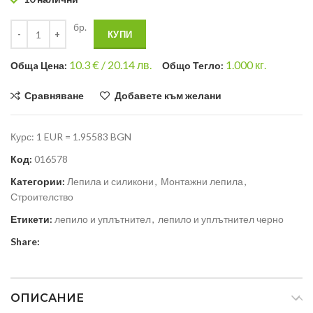
бр.
КУПИ
10.3
€ /
20.14 лв.
1.000
кг.
Общa Цена:
Общо Тегло:
Сравняване
Добавете към желани
Курс: 1 EUR = 1.95583 BGN
Код:
016578
Категории:
Лепила и силикони
,
Монтажни лепила
,
Строителство
Етикети:
лепило и уплътнител
,
лепило и уплътнител черно
Share:
ОПИСАНИЕ