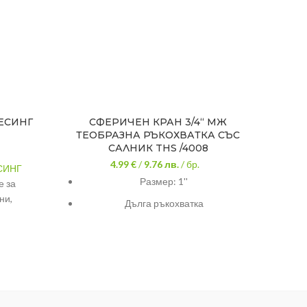
ЕСИНГ
СФЕРИЧЕН КРАН 3/4“ MЖ
МИНИ
ТЕОБРАЗНА РЪКОХВАТКА СЪС
САЛНИК THS /4008
4.99 €
/
9.76
лв.
/ бр.
СИНГ
МИНИ
Размер: 1''
 за
С
ни,
Мак
Дълга ръкохватка
одни
издърж
с пълн
г шагрен
3/4
-образен