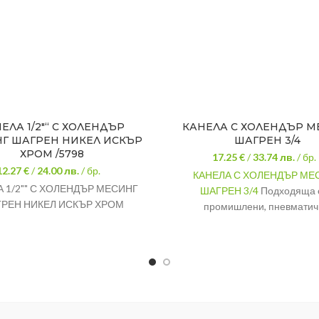
ЕЛА 1/2″“ С ХОЛЕНДЪР
КАНЕЛА С ХОЛЕНДЪР М
Г ШАГРЕН НИКЕЛ ИСКЪР
ШАГРЕН 3/4
ХРОМ /5798
17.25 €
/
33.74
лв.
/ бр.
12.27 €
/
24.00
лв.
/ бр.
КАНЕЛА С ХОЛЕНДЪР МЕ
 1/2"" С ХОЛЕНДЪР МЕСИНГ
ШАГРЕН 3/4
Подходяща е
РЕН НИКЕЛ ИСКЪР ХРОМ
промишлени, пневматич
хидравлични и водопров
инсталации.
Материал
Месин
Размер
Холендър
Т