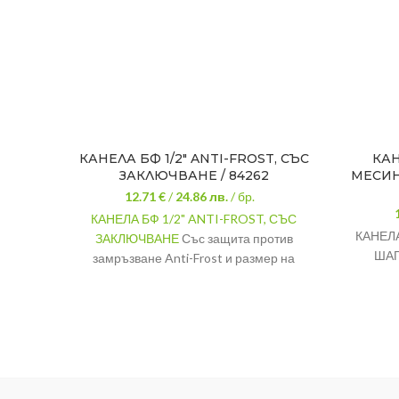
КАНЕЛА БФ 1/2″ ANTI-FROST, СЪС
КАН
ЗАКЛЮЧВАНЕ / 84262
МЕСИН
12.71 €
/
24.86
лв.
/ бр.
КАНЕЛА БФ 1/2" ANTI-FROST, СЪС
КАНЕЛА
ЗАКЛЮЧВАНЕ
Със защита против
ШАГ
замръзване Anti-Frost и размер на
резбата 1/2″.
Материал
Месинг
С
Тип
холендър
Кран
Вид
сферичен