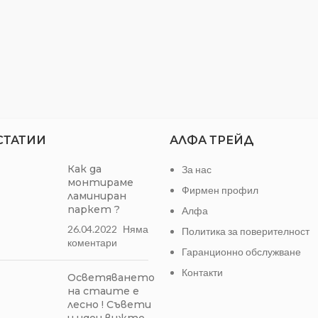
СТАТИИ
АЛФА ТРЕЙД
Как да
За нас
монтираме
Фирмен профил
ламиниран
паркет ?
Алфа
26.04.2022
Няма
Политика за поверителност
коментари
Гаранционно обслужване
Контакти
Осветяването
на стаите е
лесно ! Съвети