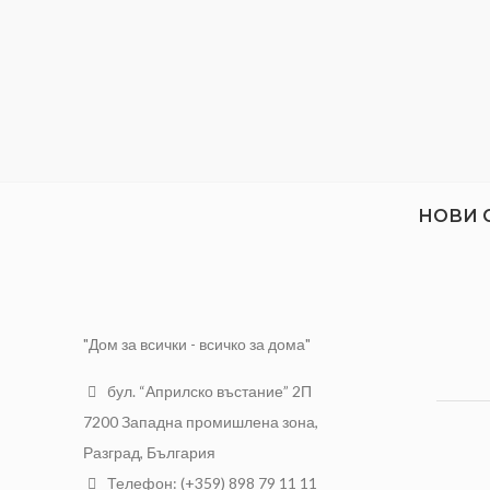
Размер на
1/2"
резбата
НОВИ 
"Дом за всички - всичко за дома"
бул. “Априлско въстание” 2П
7200 Западна промишлена зона,
Разград, България
Телефон: (+359) 898 79 11 11