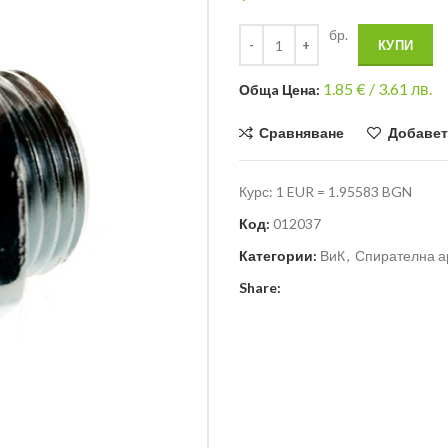
бр.
КУПИ
1.85
€ /
3.61 лв.
Общa Цена:
Сравняване
Добавет
Курс: 1 EUR = 1.95583 BGN
Код:
012037
Категории:
ВиК
,
Спирателна а
Share: