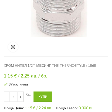
Кликнете за уголемяване
ХРОМ НИПЕЛ 1/2″“ МЕСИНГ THS THERMOSTYLE / 1868
1.15 €
/
2.25
лв.
/ бр.
37 налични
бр.
КУПИ
1.15
€ /
2.24 лв.
0.300
кг.
Общa Цена:
Общо Тегло: