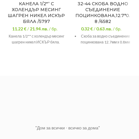
КАНЕЛА 1/2″“ С
32-44 СКОБА ВОДНО
ХОЛЕНДЪР МЕСИНГ
СЪЕДИНЕНИЕ
ШАГРЕН НИКЕЛ ИСКЪР
ПОЦИНКОВАНА,12.7*0.
БЯЛА /5797
8 /6582
11.22 €
/
21.94
лв.
/ бр.
0.32 €
/
0.63
лв.
/ бр.
Канела 1/2"" с холендър месинг
Скоба за водно съединение
шагрен никел ИСКЪР бяла.
поцинкована 12.7мм х 0.8мм
"Дом за всички - всичко за дома"