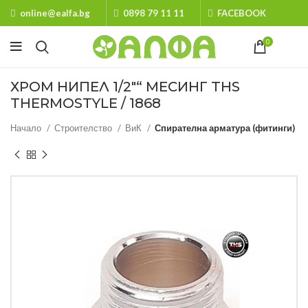
online@ealfa.bg
0898 79 11 11
FACEBOOK
0
ХРОМ НИПЕЛ 1/2″“ МЕСИНГ THS
THERMOSTYLE / 1868
Начало
Строителство
ВиК
Спирателна арматура (фитинги)