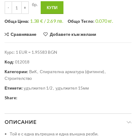
бр.
КУПИ
1.38
€ /
2.69 лв.
0.070
кг.
Общa Цена:
Общо Тегло:
Сравняване
Добавете към желани
Курс: 1 EUR = 1.95583 BGN
Код:
012018
Категории:
ВиК
,
Спирателна арматура (фитинги)
,
Строителство
Етикети:
удължител 1/2
,
удължител 15мм
Share:
ОПИСАНИЕ
Той е с една вътрешна и една външна резби.