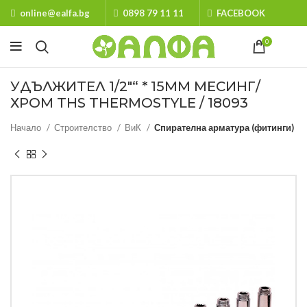
online@ealfa.bg
0898 79 11 11
FACEBOOK
0
УДЪЛЖИТЕЛ 1/2″“ * 15ММ МЕСИНГ/
ХРОМ THS THERMOSTYLE / 18093
Начало
Строителство
ВиК
Спирателна арматура (фитинги)