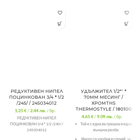
РЕДУКТИВЕН НИПЕЛ
УДЪЛЖИТЕЛ 1/2″“ *
ПОЦИНКОВАН 3/4 * 1/2
70ММ МЕСИНГ /
/245/ / 245034012
ХРОМTHS
THERMOSTYLE / 180100
1.25 €
/
2.44
лв.
/ бр.
4.65 €
/
9.09
лв.
/ бр.
РЕДУКТИВЕН НИПЕЛ
ПОЦИНКОВАН 3/4 * 1/2 /245/ /
Той е с една вътрешна и една
245034012
външна резби.
Много са удобни в случай, че