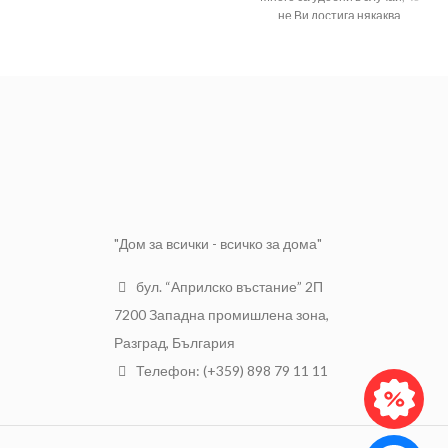
не Ви достига някаква
дължина.
Като пример за
приложението на
удължителя може да се даде
изнасяне на стенна батерия
по-напред от стената.
"Дом за всички - всичко за дома"
бул. “Априлско въстание” 2П
7200 Западна промишлена зона,
Разград, България
Телефон: (+359) 898 79 11 11