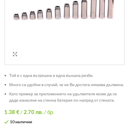
Кликнете за уголемяване
Той е с една вътрешна и една външна резби.
Много са удобни в случай, че не Ви достига някаква дължина.
Като пример за приложението на удължителя може да се
даде изнасяне на стенна батерия по-напред от стената.
1.38 €
/
2.70
лв.
/ бр.
10 налични