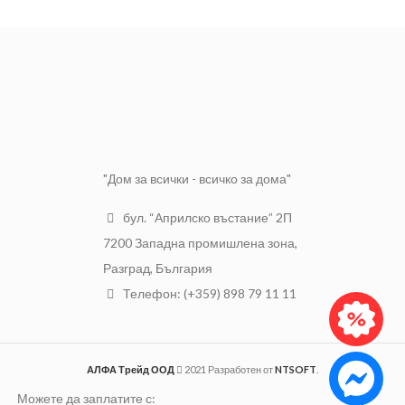
Диаметър: 150mm
Предназначение: Бетон
Отвори: 6бр.
Диаметър: 18mm
Предназначение:
Работна дължина: 400mm
Ексцентършлайф
Разфасовка: 10бр.
"Дом за всички - всичко за дома"
бул. “Априлско въстание” 2П
7200 Западна промишлена зона,
Разград, България
Телефон: (+359) 898 79 11 11
АЛФА Трейд ООД
2021 Разработен от
NTSOFT
.
Можете да заплатите с: