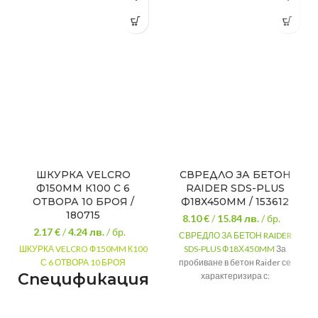
ШКУРКА VELCRO
СВРЕДЛО ЗА БЕТОН
Ф150MM К100 С 6
RAIDER SDS-PLUS
ОТВОРА 10 БРОЯ /
Ф18Х450MM / 153612
180715
8.10 €
/
15.84
лв.
/ бр.
2.17 €
/
4.24
лв.
/ бр.
СВРЕДЛО ЗА БЕТОН RAIDER
ШКУРКА VELCRO Ф150MM К100
SDS-PLUS Ф18Х450MM
За
С 6 ОТВОРА 10 БРОЯ
пробиване в бетон Raider се
Спецификация:
характеризира с:
Дължина: 450mm
Абразивност: 100mm
Захват: SDS+