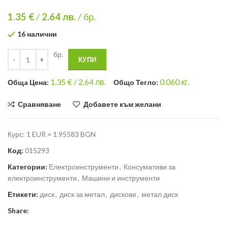
1.35 €
/
2.64
лв.
/ бр.
16 налични
бр.
КУПИ
1.35
€ /
2.64 лв.
0.060
кг.
Общa Цена:
Общо Тегло:
Сравняване
Добавете към желани
Курс: 1 EUR = 1.95583 BGN
Код:
015293
Категории:
Електроинструменти
,
Консумативи за
електроинструменти
,
Машини и инструменти
Етикети:
диск
,
диск за метал
,
дискове
,
метал диск
Share: