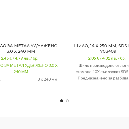
ЛО ЗА МЕТАЛ УДЪЛЖЕНО
ШИЛО, 14 Х 250 ММ, SDS 
3.0 Х 240 ММ
703409
2.45 €
/
4.79
лв.
/ бр.
2.05 €
/
4.01
лв.
/ бр.
О ЗА МЕТАЛ УДЪЛЖЕНО 3.0 Х
Шило произведено от лег
240 ММ
стомана 40Х със захват SDS
Предназначено за разбива
:
3 х 240 мм
армиран бетон, пробиване на 
АЛ:
стомана
пробване на канали. Подход
ЖЕНИЕ:
за метал
употреба в режим на удар без 