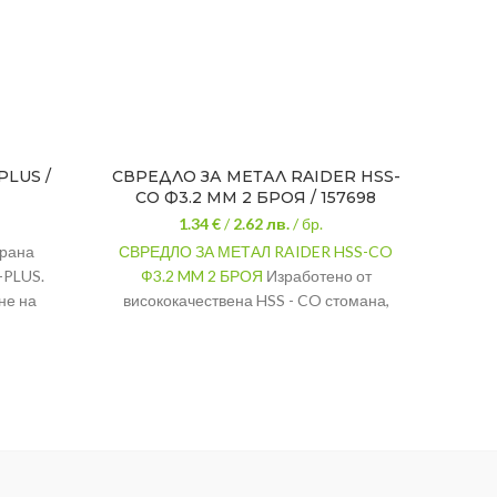
PLUS /
СВРЕДЛО ЗА МЕТАЛ RAIDER HSS-
СВРЕ
CO Ф3.2 MM 2 БРОЯ / 157698
1.34 €
/
2.62
лв.
/ бр.
ирана
СВРЕДЛО ЗА МЕТАЛ RAIDER HSS-CO
СВРЕД
-PLUS.
Ф3.2 MM 2 БРОЯ
Изработено от
не на
висококачествена HSS - CO стомана,
отвори и
осигуряваща му здравина и дълъг
ящо за
живот.
въртене.
Диаметър: 3.2 мм
Обща дължина: 65 мм
Дължина на свредлото: 36 мм
2 броя в комплекта