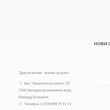
Брой в комплект: 2бр.
Дължина: 100mm
Захват: T-образен
Материал: HCS
Предназначение: Дърво
Работна дължина: 75mm
НОВИ 
Стъпка: 6tpi
"Дом за всички - всичко за дома"
бул. “Априлско въстание” 2П
7200 Западна промишлена зона,
Разград, България
Телефон: (+359) 898 79 11 11