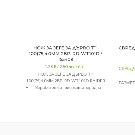
НОЖ ЗА ЗЕГЕ ЗА ДЪРВО T““
СВРЕД
100(75)4.0MM 2БР. RD-WT101D /
155409
1.28 €
/
2.50
лв.
/ бр.
СВРЕДЛ
НОЖ ЗА ЗЕГЕ ЗА ДЪРВО T""
100(75)4.0MM 2БР. RD-WT101D RAIDER
РАЗМЕР
Изработени от високовъглеродна
МАТЕРИ
стомана
ПРИЛО
Подходящ за твърда и мека
дървесина, както и ламинирани
плоскости
Универсален "T" захват