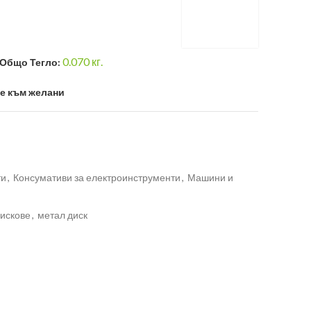
0.070
кг.
Общо Тегло:
е към желани
ти
,
Консумативи за електроинструменти
,
Машини и
искове
,
метал диск