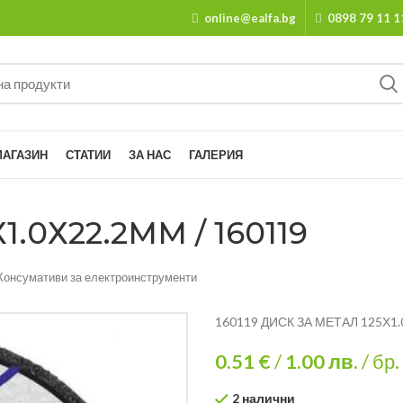
online@ealfa.bg
0898 79 11 1
МАГАЗИН
СТАТИИ
ЗА НАС
ГАЛЕРИЯ
.0Х22.2MM / 160119
Консумативи за електроинструменти
160119 ДИСК ЗА МЕТАЛ 125Х1
0.51 €
/
1.00
лв.
/ бр.
2 налични