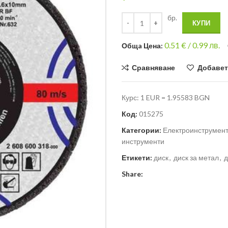
бр.
КУПИ
0.51
€ /
0.99 лв.
Общa Цена:
Сравняване
Добавет
Курс: 1 EUR = 1.95583 BGN
Код:
015275
Категории:
Електроинструмен
инструменти
Етикети:
диск
,
диск за метал
,
д
Share: