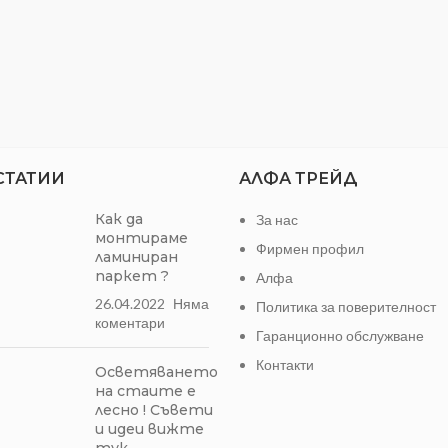
СТАТИИ
АЛФА ТРЕЙД
Как да
За нас
монтираме
Фирмен профил
ламиниран
паркет ?
Алфа
26.04.2022
Няма
Политика за поверителност
коментари
Гаранционно обслужване
Контакти
Осветяването
на стаите е
лесно ! Съвети
и идеи вижте
тук