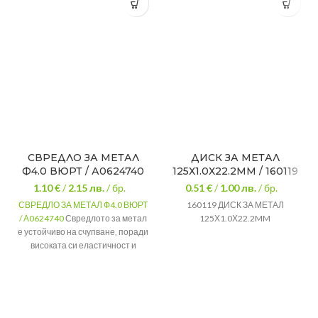
СВРЕДЛО ЗА МЕТАЛ
ДИСК ЗА МЕТАЛ
Ф4.0 ВЮРТ / А0624740
125Х1.0Х22.2MM / 160119
1.10 €
/
2.15
лв.
/ бр.
0.51 €
/
1.00
лв.
/ бр.
СВРЕДЛО ЗА МЕТАЛ Ф4.0 ВЮРТ
160119 ДИСК ЗА МЕТАЛ
/ А0624740
Свредлото за метал
125Х1.0Х22.2MM
е устойчиво на счупване, поради
високата си еластичност и
издръжливост.
Диаметър
Ф4.0
Работна
101мм
дължина