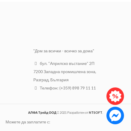
легирани и
Предназначение
нелегирани
стомани
"Дом за всички - всичко за дома"
бул. “Априлско въстание” 2П
7200 Западна промишлена зона,
Разград, България
Телефон: (+359) 898 79 11 11
АЛФА Трейд ООД
2021 Разработен от
NTSOFT
.
Можете да заплатите с: