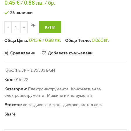
0.45 €
/
0.88
лв.
/ бр.
26 налични
бр.
КУПИ
0.45
€ /
0.88 лв.
0.060
кг.
Общa Цена:
Общо Тегло:
Сравняване
Добавете към желани
Курс: 1 EUR = 1.95583 BGN
Код:
015272
Категории:
Електроинструменти
,
Консумативи за
електроинструменти
,
Машини и инструменти
Етикети:
диск
,
диск за метал
,
дискове
,
метал диск
Share: