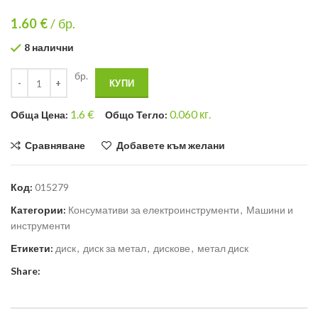
1.60
€
/ бр.
8 налични
бр.
КУПИ
1.6
€
0.060
кг.
Общa Цена:
Общо Тегло:
Сравняване
Добавете към желани
Код:
015279
Категории:
Консумативи за електроинструменти
,
Машини и
инструменти
Етикети:
диск
,
диск за метал
,
дискове
,
метал диск
Share: