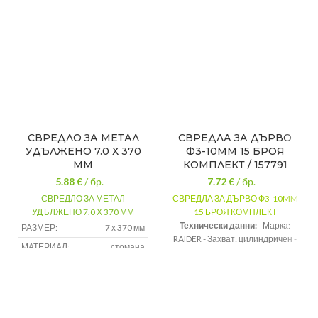
СВРЕДЛО ЗА МЕТАЛ
СВРЕДЛА ЗА ДЪРВО
УДЪЛЖЕНО 7.0 Х 370
Ф3-10MM 15 БРОЯ
ММ
КОМПЛЕКТ / 157791
5.88
€
/ бр.
7.72
€
/ бр.
СВРЕДЛО ЗА МЕТАЛ
СВРЕДЛА ЗА ДЪРВО Ф3-10MM
УДЪЛЖЕНО 7.0 Х 370 ММ
15 БРОЯ КОМПЛЕКТ
Технически данни:
- Марка:
РАЗМЕР:
7 х 370 мм
RAIDER - Захват: цилиндричен -
МАТЕРИАЛ:
стомана
Размери: 3-10 мм - Тегло: 0.48 кг.
ПРИЛОЖЕНИЕ:
за метал