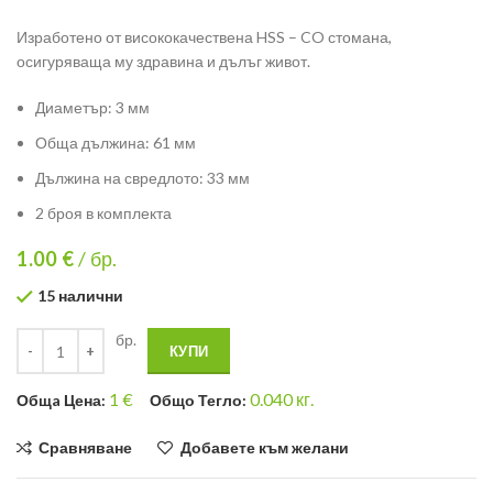
Изработено от висококачествена HSS – CO стомана,
осигуряваща му здравина и дълъг живот.
Диаметър: 3 мм
Обща дължина: 61 мм
Дължина на свредлото: 33 мм
2 броя в комплекта
1.00
€
/ бр.
15 налични
бр.
КУПИ
1
€
0.040
кг.
Общa Цена:
Общо Тегло:
Сравняване
Добавете към желани