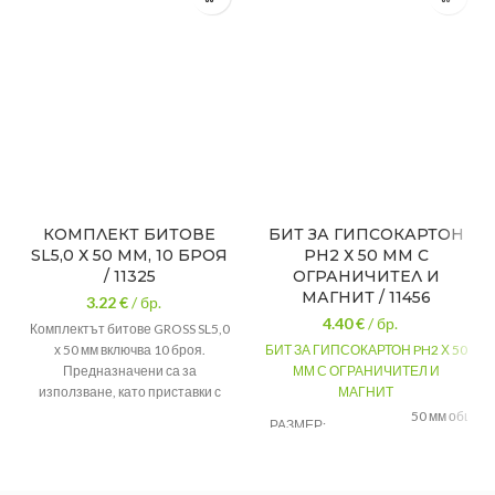
КОМПЛЕКТ БИТОВЕ
БИТ ЗА ГИПСОКАРТОН
SL5,0 Х 50 ММ, 10 БРОЯ
PH2 Х 50 ММ С
/ 11325
ОГРАНИЧИТЕЛ И
МАГНИТ / 11456
3.22
€
/ бр.
4.40
€
/ бр.
Комплектът битове GROSS SL5,0
х 50 мм включва 10 броя.
БИТ ЗА ГИПСОКАРТОН PH2 Х 50
Предназначени са за
ММ С ОГРАНИЧИТЕЛ И
използване, като приставки с
МАГНИТ
ръчен или механичен
50 мм обща
РАЗМЕР:
инструмент.
Технически
дължина
параметри:
стомана,никел,хром
МАТЕРИАЛ:
Битове: SL5,0 х 50 мм
ванадий