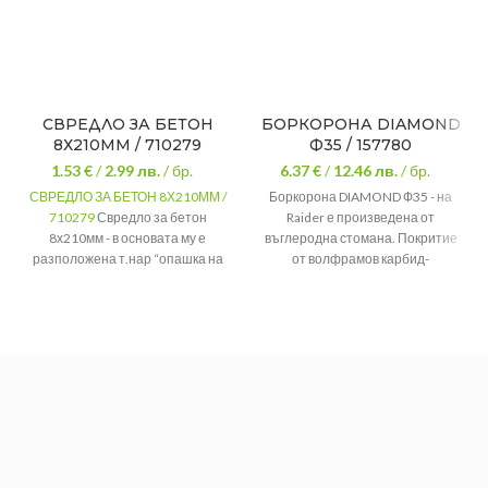
СВРЕДЛО ЗА БЕТОН
БОРКОРОНА DIAMOND
8Х210ММ / 710279
Ф35 / 157780
1.53 €
/
2.99
лв.
/ бр.
6.37 €
/
12.46
лв.
/ бр.
СВРЕДЛО ЗА БЕТОН 8Х210ММ /
Боркорона DIAMOND Ф35 - на
710279
Свредло за бетон
Raider е произведена от
8х210мм - в основата му е
въглеродна стомана. Покритие
разположена т.нар “опашка на
от волфрамов карбид-
свредлото”. Тя представлява
осигуряващ точен отвор в крехки
специална форма за SDS-Quick,
материали.
SDS-max, SDS-plus
,
цилиндрична
Размер
Ф35
опашка или шлицов захват.
Марка
Raider
Марка
WURTH
Тегло
0.090
Предназначение
За бетон
Размер
8х210мм