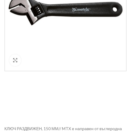
Кликнете за уголемяване
КЛЮЧ РАЗДВИЖЕН, 150 ММ// MTX е направен от въглеродна