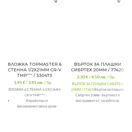
ВЛОЖКА TOPMASTER 6
ВЪРТОК ЗА ПЛАШКИ
СТЕННА 1/2Х21MM CR-V
СИБРТЕХ 20ММ / 77420
TMP“““ / 330473
2.30 €
/
4.50
лв.
/ бр.
1.95 €
/
3.81
лв.
/ бр.
ВЪРТОК ЗА ПЛАШКИ СИБРТЕХ
ВЛОЖКА 6 СТЕННА 1/2Х21MM
20ММ / 77420
Върток за плашки
CR-V TMP"""
Сибртех 20мм - въртокът е
Изработка от
инструментът, за който се
висококачествена хром-
захващат здраво метчиците и
ванадиева стомана 50BV30
плашките. И с помощта, на
който се извършва ръчното
Съобразена по стандарт DIN
нарязване на външни и
3124
вътрешни резби.