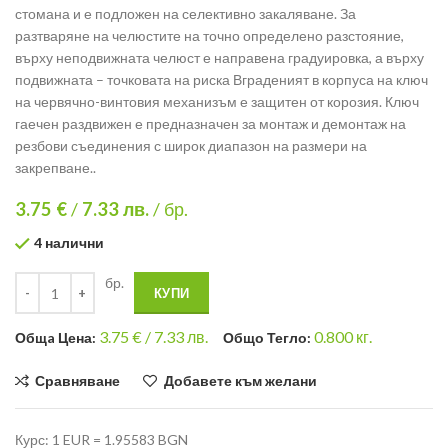
стомана и е подложен на селективно закаляване. За
разтваряне на челюстите на точно определено разстояние,
върху неподвижната челюст е направена градуировка, а върху
подвижната – точковата на риска Вграденият в корпуса на ключ
на червячно-винтовия механизъм е защитен от корозия. Ключ
гаечен раздвижен е предназначен за монтаж и демонтаж на
резбови съединения с широк диапазон на размери на
закрепване..
3.75 €
/
7.33
лв.
/ бр.
4 налични
бр.
КУПИ
3.75
€ /
7.33 лв.
0.800
кг.
Общa Цена:
Общо Тегло:
Сравняване
Добавете към желани
Курс: 1 EUR = 1.95583 BGN