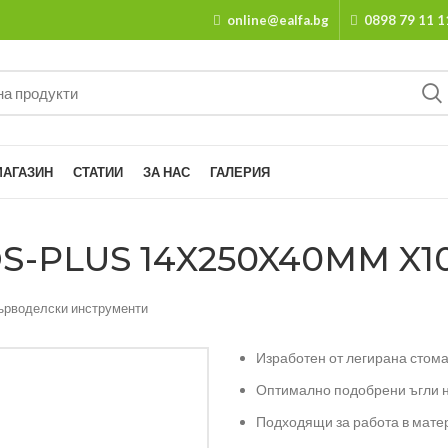
online@ealfa.bg
0898 79 11 1
МАГАЗИН
СТАТИИ
ЗА НАС
ГАЛЕРИЯ
-PLUS 14X250X40MM X10°
ърводелски инструменти
Изработен от легирана стом
Оптимално подобрени ъгли н
Подходящи за работа в матер