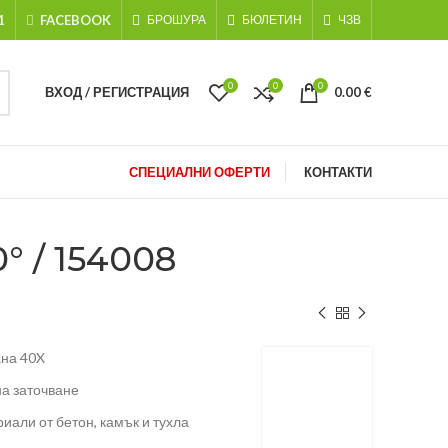
1
FACEBOOK
БРОШУРА
БЮЛЕТИН
ЧЗВ
0
0
0
ВХОД / РЕГИСТРАЦИЯ
0.00
€
СПЕЦИАЛНИ ОФЕРТИ
КОНТАКТИ
 / 154008
ана 40X
а заточване
иали от бетон, камък и тухла