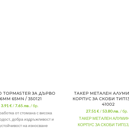
О TOPMASTER ЗА ДЪРВО
ТАКЕР МЕТАЛЕН АЛУМ
6ММ 65MN / 350121
КОРПУС ЗА СКОБИ ТИП13, 
41002
3.91 €
/
7.65
лв.
/ бр.
27.51 €
/
53.80
лв.
/ бр.
работка от стомана с висока
ТАКЕР МЕТАЛЕН АЛУМИ
рдост, добра издръжливост и
КОРПУС ЗА СКОБИ ТИП13, 
устойчивост на износване