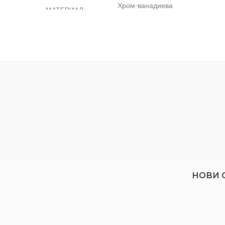
Хром-ванадиева
МАТЕРИАЛ:
Отли
стомана
ДЪЛЖИНА:
20 см
350121
ШИРИНА:
8.9 см
НОВИ 