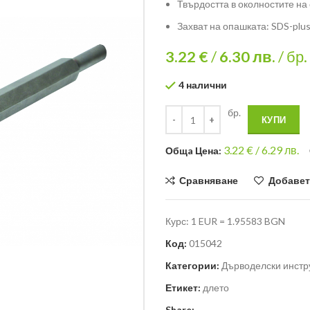
Твърдостта в околностите на
Захват на опашката: SDS-plu
3.22 €
/
6.30
лв.
/ бр.
4 налични
бр.
КУПИ
3.22
€ /
6.29 лв.
Общa Цена:
Сравняване
Добавет
Курс: 1 EUR = 1.95583 BGN
Код:
015042
Категории:
Дърводелски инстр
Етикет:
длето
Share: