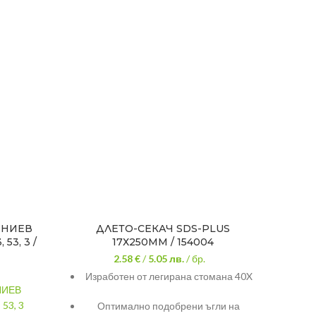
ИНИЕВ
ДЛЕТО-СЕКАЧ SDS-PLUS
МОЛ
53, 3 /
17Х250MM / 154004
2.58 €
/
5.05
лв.
/ бр.
Изработен от легирана стомана 40X
ЧЕ
НИЕВ
17.5С
53, 3
Оптимално подобрени ъгли на
пр