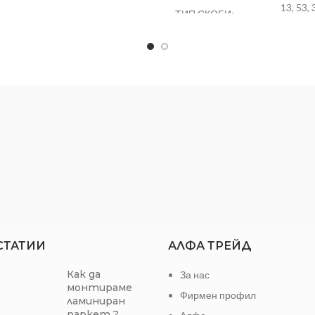
13, 53, 
чна якост и удароустойчивост
ТИП СКОБИ:
МАРКА:
 ДЛЕТО ЗА ДЪРВО 6ММ 65MN
TMPж
СТАТИИ
АЛФА ТРЕЙД
Как да
За нас
монтираме
Фирмен профил
ламиниран
паркет ?