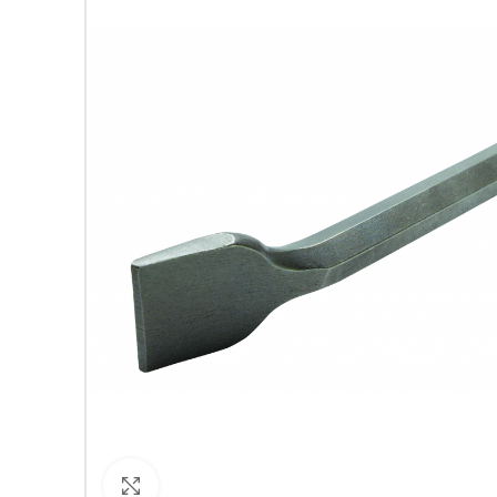
Кликнете за уголемяване