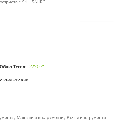
 острието е 54 … 56HRC
s
0.220
кг.
Общо Тегло:
е към желани
ументи
,
Машини и инструменти
,
Ръчни инструменти