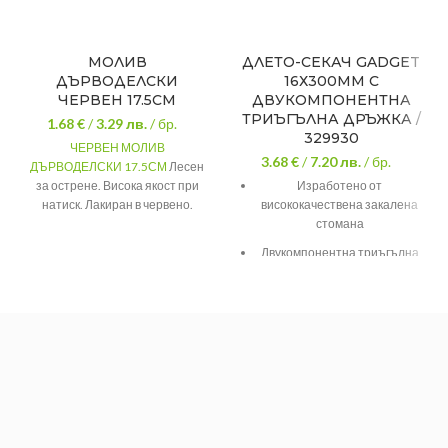
МОЛИВ
ДЛЕТО-СЕКАЧ GADGET
ДЪРВОДЕЛСКИ
16Х300MM С
ЧЕРВЕН 17.5СМ
ДВУКОМПОНЕНТНА
ТРИЪГЪЛНА ДРЪЖКА /
1.68 €
/
3.29
лв.
/ бр.
329930
ЧЕРВЕН МОЛИВ
3.68 €
/
7.20
лв.
/ бр.
ДЪРВОДЕЛСКИ 17.5СМ
Лесен
за острене. Висока якост при
Изработено от
натиск. Лакиран в червено.
висококачествена закалена
Изработен от липово дърво.
стомана
Стабилен графит с твърдост 10
Двукомпонентна триъгълна
Н.
дръжка за по-добър захват
Размер
24см
Оптимално подобрен ъгъл
Марка
Сола
на заточване
Тегло
0.020
Твърд предпазител за
безопасна работа