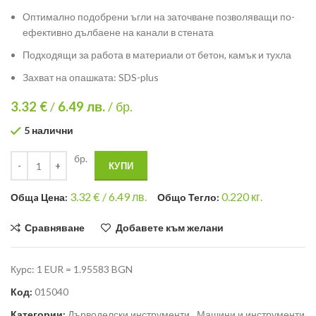
Оптимално подобрени ъгли на заточване позволяващи по-
ефективно дълбаене на канали в стената
Подходящи за работа в материали от бетон, камък и тухла
Захват на опашката: SDS-plus
3.32 €
/
6.49
лв.
/ бр.
5 налични
бр.
КУПИ
3.32
€ /
6.49 лв.
0.220
кг.
Общa Цена:
Общо Тегло:
Сравняване
Добавете към желани
Курс: 1 EUR = 1.95583 BGN
Код:
015040
Категории:
Дърводелски инструменти
,
Машини и инструменти