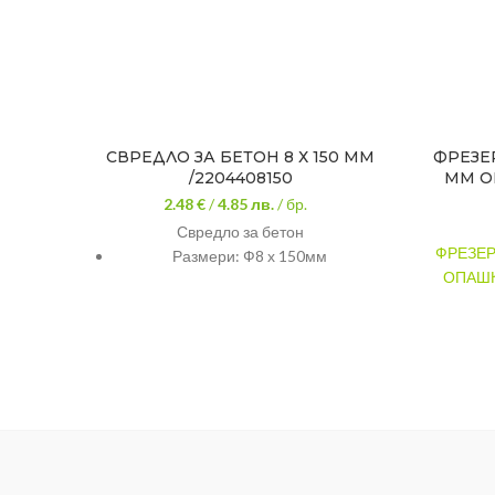
СВРЕДЛО ЗА БЕТОН 8 Х 150 ММ
ФРЕЗЕР
/2204408150
MM О
2.48 €
/
4.85
лв.
/ бр.
Свредло за бетон
ФРЕЗЕР
Размери: Ф8 х 150мм
ОПАШК