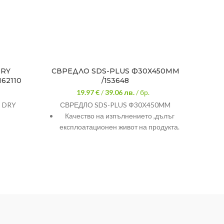
DRY
СВРЕДЛО SDS-PLUS Ф30Х450MM
СВРЕ
62110
/153648
19.97 €
/
39.06
лв.
/ бр.
 DRY
СВРЕДЛО SDS-PLUS Ф30Х450MM
СВР
3
Качество на изпълнението ,дълъг
2
експлоатационен живот на продукта.
ра
свредл
форма 
цил
Марк
Предн