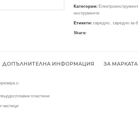
Категории:
Електроинструмен
инструменти
Етикети:
свредло
,
свредло за 
Share:
ДОПЪЛНИТЕЛНА ИНФОРМАЦИЯ
ЗА МАРКАТА
еризира с:
 твърдосплавни пластини
и частици