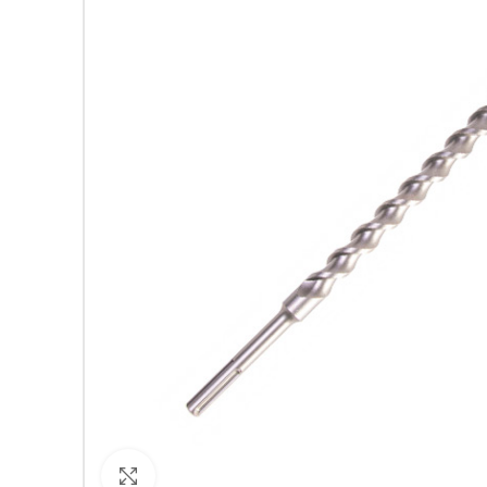
Кликнете за уголемяване