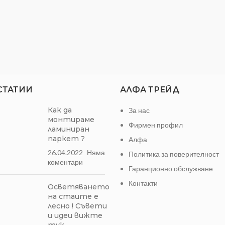
СТАТИИ
АЛФА ТРЕЙД
Как да
За нас
монтираме
Фирмен профил
ламиниран
паркет ?
Алфа
26.04.2022
Няма
Политика за поверителност
коментари
Гаранционно обслужване
Контакти
Осветяването
на стаите е
лесно ! Съвети
и идеи вижте
тук