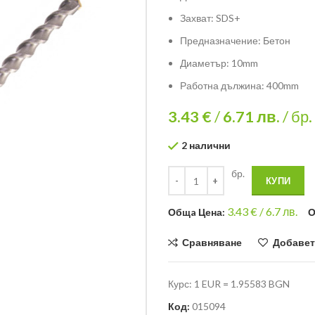
Захват: SDS+
Предназначение: Бетон
Диаметър: 10mm
Работна дължина: 400mm
3.43 €
/
6.71
лв.
/ бр.
2 налични
бр.
КУПИ
3.43
€ /
6.7 лв.
Общa Цена:
О
Сравняване
Добавет
Курс: 1 EUR = 1.95583 BGN
Код:
015094