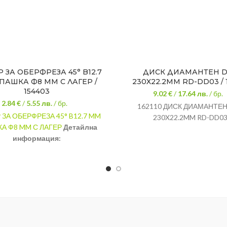
 ЗА ОБЕРФРЕЗА 45° B12.7
ДИСК ДИАМАНТЕН 
ПАШКА Ф8 MM С ЛАГЕР /
230X22.2MM RD-DD03 / 1
154403
9.02 €
/
17.64
лв.
/ бр.
2.84 €
/
5.55
лв.
/ бр.
162110 ДИСК ДИАМАНТЕН
 ЗА ОБЕРФРЕЗА 45° B12.7 MM
230X22.2MM RD-DD0
А Ф8 MM С ЛАГЕР
Детайлна
информация:
Размер: 12.7 мм.
Опашка: 8 мм.
Лагер