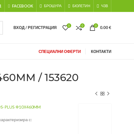
1
FACEBOOK
БРОШУРА
БЮЛЕТИН
ЧЗВ
0
0
0
ВХОД / РЕГИСТРАЦИЯ
0.00
€
СПЕЦИАЛНИ ОФЕРТИ
КОНТАКТИ
60MM / 153620
DS-PLUS Ф10Х460MM
характеризира с: