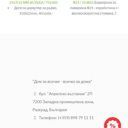
150 Х 22 ММ 40 ЗЪБА / 732405
Ф25 / 154801
Боркорона за
Диск за циркуляр за дърво,
ламарина Ф25 - изработена от
150х22mm, 40 зъба -
високоскоростна стомана. С
неповторими оферта от нас
диаметър на пробиваният
за вас.
отвор: 25mm. Подходяща за
тънка ламарина.
Размер
Ф25
За
Предназначение
ламарина
Тегло
0.090
"Дом за всички - всичко за дома"
бул. “Априлско въстание” 2П
7200 Западна промишлена зона,
Разград, България
Телефон: (+359) 898 79 11 11