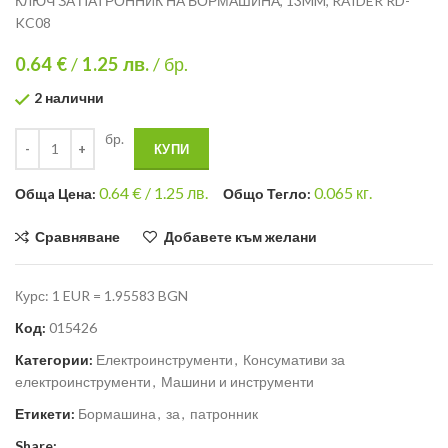
КЛЮЧ ЗА ПАТРОННИК НА БОРМАШИНА, 13MM, RAIDER RD-
KC08
0.64 €
/
1.25
лв.
/ бр.
2 налични
бр.
КУПИ
0.64
€ /
1.25 лв.
0.065
кг.
Общa Цена:
Общо Тегло:
Сравняване
Добавете към желани
Курс: 1 EUR = 1.95583 BGN
Код:
015426
Категории:
Електроинструменти
,
Консумативи за
електроинструменти
,
Машини и инструменти
Етикети:
Бормашина
,
за
,
патронник
Share: