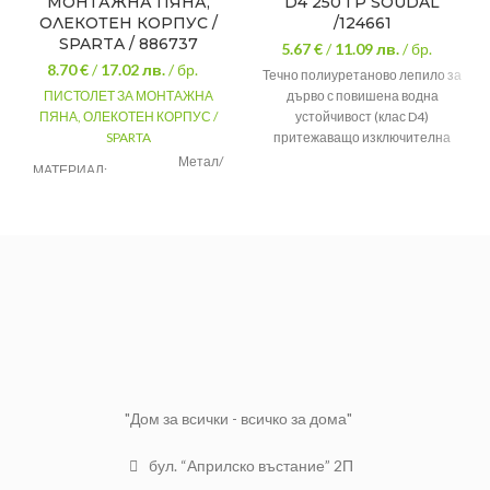
МОНТАЖНА ПЯНА,
D4 250 ГР SOUDAL
ОЛЕКОТЕН КОРПУС /
/124661
SPARTA / 886737
5.67 €
/
11.09
лв.
/ бр.
8.70 €
/
17.02
лв.
/ бр.
Течно полиуретаново лепило за
ПИСТОЛЕТ ЗА МОНТАЖНА
дърво с повишена водна
ПЯНА, ОЛЕКОТЕН КОРПУС /
устойчивост (клас D4)
SPARTA
притежаващо изключителна
сила на залепване. Залепва
Метал/
МАТЕРИАЛ:
пластмала
всички видове дърво – дори и
влажно.
ЦВЯТ:
Жълт
За
ПРЕДНАЗНАЧЕН:
монтажна
пяна
"Дом за всички - всичко за дома"
бул. “Априлско въстание” 2П