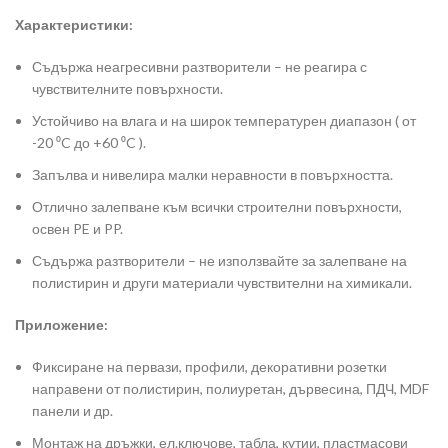
Характеристики:
Съдържа неагресивни разтворители – не реагира с
чувствителните повърхности.
Устойчиво на влага и на широк температурен диапазон ( от
-20 ⁰C до +60 ⁰C ).
Запълва и нивелира малки неравности в повърхността.
Отлично залепване към всички строителни повърхности,
освен PE и PP.
Съдържа разтворители – не използвайте за залепване на
полистирин и други материали чувствителни на химикали.
Приложение:
Фиксиране на первази, профили, декоративни розетки
направени от полистирин, полиуретан, дървесина, ПДЧ, MDF
панели и др.
Монтаж на дръжки, ел.ключове, табла, кутии, пластмасови