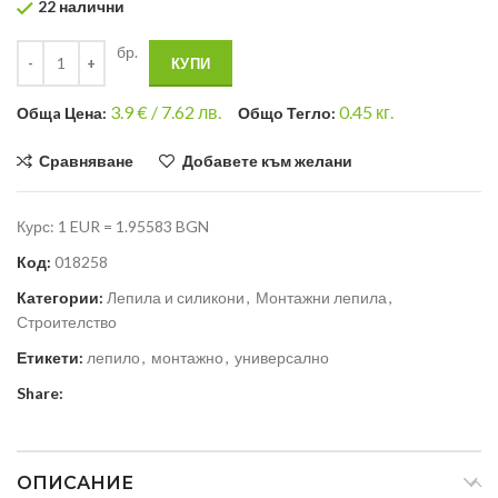
22 налични
бр.
КУПИ
3.9
€ /
7.62 лв.
0.45
кг.
Общa Цена:
Общо Тегло:
Сравняване
Добавете към желани
Курс: 1 EUR = 1.95583 BGN
Код:
018258
Категории:
Лепила и силикони
,
Монтажни лепила
,
Строителство
Етикети:
лепило
,
монтажно
,
универсално
Share:
ОПИСАНИЕ