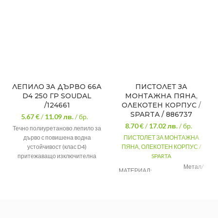
ЛЕПИЛО ЗА ДЪРВО 66А
ПИСТОЛЕТ ЗА
D4 250 ГР SOUDAL
МОНТАЖНА ПЯНА,
/124661
ОЛЕКОТЕН КОРПУС /
SPARTA / 886737
5.67 €
/
11.09
лв.
/ бр.
8.70 €
/
17.02
лв.
/ бр.
Течно полиуретаново лепило за
дърво с повишена водна
ПИСТОЛЕТ ЗА МОНТАЖНА
устойчивост (клас D4)
ПЯНА, ОЛЕКОТЕН КОРПУС /
притежаващо изключителна
SPARTA
сила на залепване. Залепва
Метал/
МАТЕРИАЛ:
всички видове дърво – дори и
пластмала
влажно.
ЦВЯТ:
Жълт
За
ПРЕДНАЗНАЧЕН:
монтажна
пяна