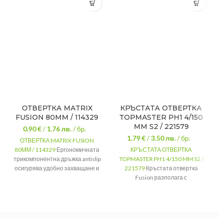
ОТВЕРТКА MATRIX
КРЪСТАТА ОТВЕРТКА
FUSION 80ММ / 114329
TOPMASTER PH1 4/150
MM S2 / 221579
0.90 €
/
1.76
лв.
/ бр.
1.79 €
/
3.50
лв.
/ бр.
ОТВЕРТКА MATRIX FUSION
80ММ / 114329
Ергономичната
КРЪСТАТА ОТВЕРТКА
трикомпонентна дръжка antislip
TOPMASTER PH1 4/150 MM S2 /
осигурява удобно захващане и
221579
Кръстата отвертка
ефективно въртене на
Fusion разполага с
отвертката.
намагнетизиран връх и
двуслойна дръжка за по-добър
Размер
80мм
захват.
Марка
MTX
МАТЕРИАЛ
S2 стомана