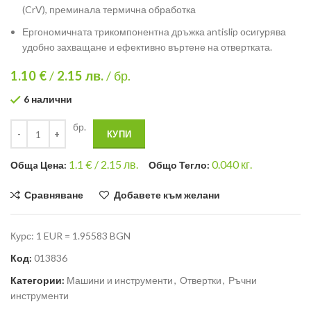
(CrV), преминала термична обработка
Ергономичната трикомпонентна дръжка antislip осигурява
удобно захващане и ефективно въртене на отвертката.
1.10 €
/
2.15
лв.
/ бр.
6 налични
бр.
КУПИ
1.1
€ /
2.15 лв.
0.040
кг.
Общa Цена:
Общо Тегло:
Сравняване
Добавете към желани
Курс: 1 EUR = 1.95583 BGN
Код:
013836
Категории:
Машини и инструменти
,
Отвертки
,
Ръчни
инструменти