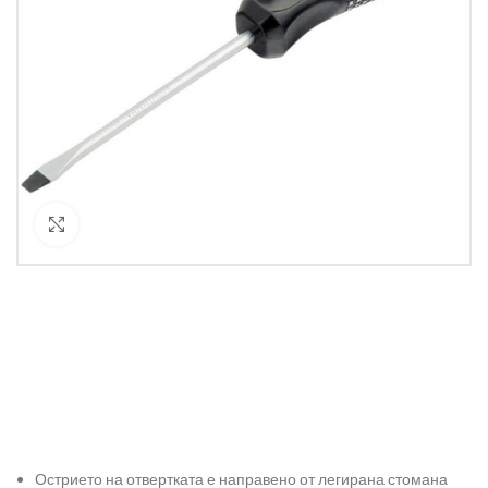
Кликнете за уголемяване
Острието на отвертката е направено от легирана стомана