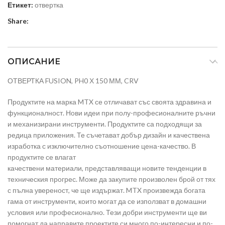
Етикет:
отвертка
Share:
ОПИСАНИЕ
ОТВЕРТКА FUSION, PH0 Х 150 ММ, CRV
Продуктите на марка MTX се отличават със своята здравина и
функционалност. Нови идеи при полу-професионалните ръчни
и механизирани инструменти. Продуктите са подходящи за
редица приложения. Те съчетават добър дизайн и качествена
изработка с изключително съотношение цена-качество. В
продуктите се влагат
качествени материали, представляващи новите тенденции в
техническия прогрес. Може да закупите произволен брой от тях
с пълна увереност, че ще издържат. MTX произвежда богата
гама от инструменти, които могат да се използват в домашни
условия или професионално. Тези добри инструменти ще ви
помогнат да направите проектите си много по-интересни и по-