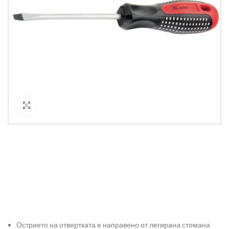
Кликнете за уголемяване
Острието на отвертката е направено от легирана стомана