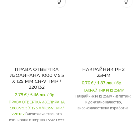
ПРАВА ОТВЕРТКА
НАКРАЙНИК PH2
ИЗОЛИРАНА 1000 V 5.5
25ММ
Х 125 ММ CR-V TMP /
0.70 €
/
1.37
лв.
/ бр.
220132
НАКРАЙНИК PH2 25ММ
2.79 €
/
5.46
лв.
/ бр.
Накрайник PH2 25мм - изпитано
ПРАВА ОТВЕРТКА ИЗОЛИРАНА
и доказано качество,
1000 V 5.5 Х 125 ММ CR-V TMP /
висококачествена изработка,
220132
Висококачествената
дълъг експлоатационен живот.
изолирана отвертка Top Master
Размер
25мм
Pro разполага с двуслойна
Вид
Ph2
дръжка за повече удобство при
кратка и продължителна
Тегло
0.010