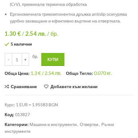
(CrV), преминала термична обработка
Ергономичната трикомпонентна дръжка antislip осигурява
удобно захващане и ефективно въртене на отвертката.
1.30 €
/
2.54
лв.
/ бр.
5 налични
бр.
КУПИ
1.3
€ /
2.54 лв.
0.070
кг.
Общa Цена:
Общо Тегло:
Сравняване
Добавете към желани
Курс: 1 EUR = 1.95583 BGN
Код:
013827
Категории:
Машини и инструменти
,
Отвертки
,
Ръчни
инструменти