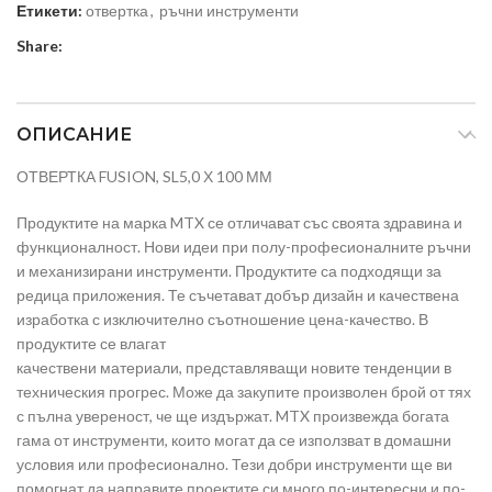
Етикети:
отвертка
,
ръчни инструменти
Share:
ОПИСАНИЕ
ОТВЕРТКА FUSION, SL5,0 Х 100 ММ
Продуктите на марка MTX се отличават със своята здравина и
функционалност. Нови идеи при полу-професионалните ръчни
и механизирани инструменти. Продуктите са подходящи за
редица приложения. Те съчетават добър дизайн и качествена
изработка с изключително съотношение цена-качество. В
продуктите се влагат
качествени материали, представляващи новите тенденции в
техническия прогрес. Може да закупите произволен брой от тях
с пълна увереност, че ще издържат. MTX произвежда богата
гама от инструменти, които могат да се използват в домашни
условия или професионално. Тези добри инструменти ще ви
помогнат да направите проектите си много по-интересни и по-