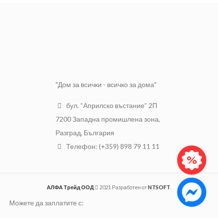
работа.
ТИП
Права
МАТЕРИАЛ
CR-V стомана
РАЗМЕР
5.5 х 125 мм
ИЗОЛАЦИЯ
До 1000V
"Дом за всички - всичко за дома"
бул. “Априлско въстание” 2П
7200 Западна промишлена зона,
Разград, България
Телефон: (+359) 898 79 11 11
АЛФА Трейд ООД
2021 Разработен от
NTSOFT
.
Можете да заплатите с: