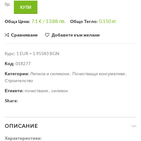
бр.
КУПИ
7.1
€ /
13.88 лв.
0.150
кг.
Общa Цена:
Общо Тегло:
Сравняване
Добавете към желани
Курс: 1 EUR = 1.95583 BGN
Код:
018277
Категории:
Лепила и силикони
,
Почистващи консумативи
,
Строителство
Етикети:
почистване
,
силикон
Share:
ОПИСАНИЕ
Характеристики: