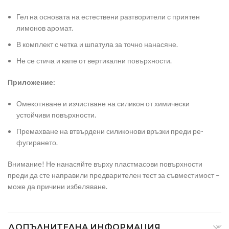
Гел на основата на естествени разтворители с приятен
лимонов аромат.
В комплект с четка и шпатула за точно нанасяне.
Не се стича и капе от вертикални повърхности.
Приложение:
Омекотяване и изчистване на силикон от химически
устойчиви повърхности.
Премахване на втвърдени силиконови връзки преди ре-
фугирането.
Внимание! Не нанасяйте върху пластмасови повърхности
преди да сте направили предварителен тест за съвместимост –
може да причини избеляване.
ДОПЪЛНИТЕЛНА ИНФОРМАЦИЯ