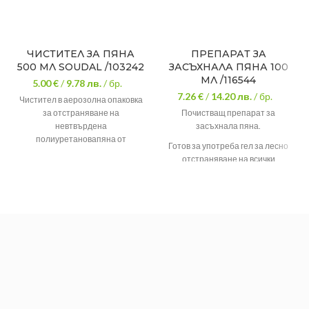
ЧИСТИТЕЛ ЗА ПЯНА
ПРЕПАРАТ ЗА
500 МЛ SOUDAL /103242
ЗАСЪХНАЛА ПЯНА 100
МЛ /116544
5.00 €
/
9.78
лв.
/ бр.
7.26 €
/
14.20
лв.
/ бр.
Чистител в аерозолна опаковка
за отстраняване на
Почистващ препарат за
невтвърдена
засъхнала пяна.
полиуретановапяна от
Готов за употреба гел за лесно
непорести повърхности, а също
отстраняване на всички
така за почистване на
остатъци от втвърдена
пистолетите – както с
полиуретанова пяна.
резбовано съединение, така и
съединението CLICK&FIX.
Премахване на невтвърдена
пяна
За почистване на пистолети
и клапани на аерозолни пени
Температура на нанасяне:
+5°C до +30°C