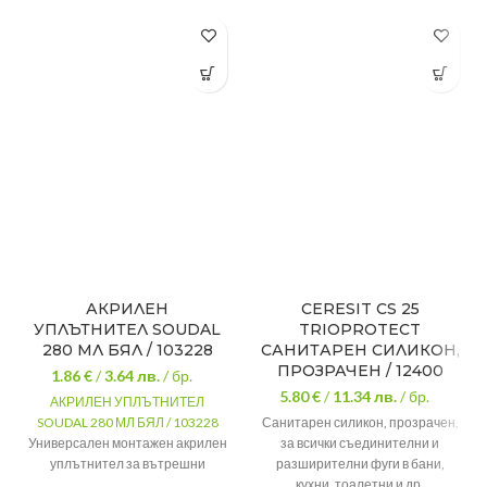
АКРИЛЕН
CERESIT CS 25
УПЛЪТНИТЕЛ SOUDAL
TRIOPROTECT
280 МЛ БЯЛ / 103228
САНИТАРЕН СИЛИКОН,
ПРОЗРАЧЕН / 12400
1.86 €
/
3.64
лв.
/ бр.
5.80 €
/
11.34
лв.
/ бр.
АКРИЛЕН УПЛЪТНИТЕЛ
SOUDAL 280 МЛ БЯЛ / 103228
Санитарен силикон, прозрачен,
Универсален монтажен акрилен
за всички съединителни и
уплътнител за вътрешни
разширителни фуги в бани,
приложения.
кухни, тоалетни и др.