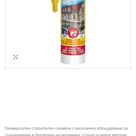
Кликнете за уголемяване
Универсален строителен силикон с киселинно втвърдяване за
съединяване и фугиране на керамика, стъкло и някои метали.