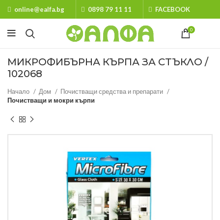
online@ealfa.bg
0898 79 11 11
FACEBOOK
0
МИКРОФИБЪРНА КЪРПА ЗА СТЪКЛО /
102068
Начало
Дом
Почистващи средства и препарати
Почистващи и мокри кърпи