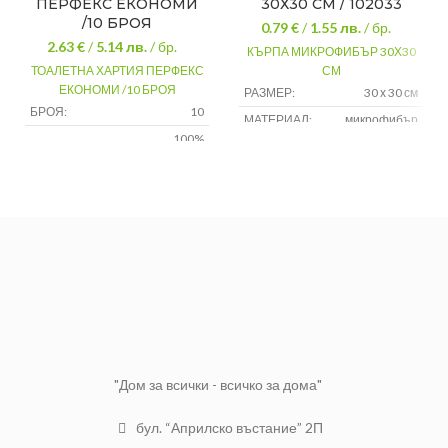
ПЕРФЕКС ЕКОНОМИ
30Х30 СМ / 102033
/10 БРОЯ
0.79 €
/
1.55
лв.
/ бр.
2.63 €
/
5.14
лв.
/ бр.
КЪРПА МИКРОФИБЪР 30Х30
ТОАЛЕТНА ХАРТИЯ ПЕРФЕКС
СМ
ЕКОНОМИ /10 БРОЯ
РАЗМЕР:
30 х 30 см
БРОЯ:
10
МАТЕРИАЛ:
микрофибър
100%
МАТЕРИАЛ:
целулоза
"Дом за всички - всичко за дома"
бул. “Априлско въстание” 2П