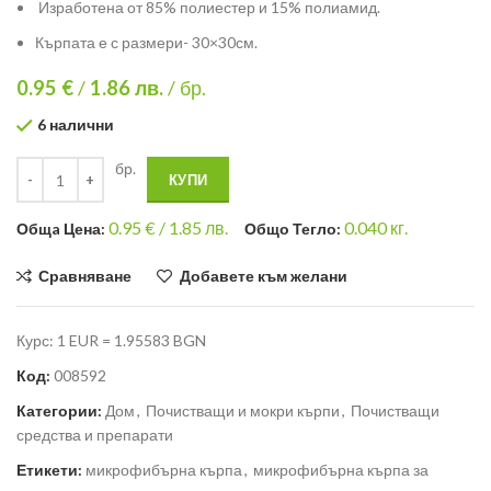
Изработена от 85% полиестер и 15% полиамид.
Кърпата е с размери- 30×30см.
0.95 €
/
1.86
лв.
/ бр.
6 налични
бр.
КУПИ
0.95
€ /
1.85 лв.
0.040
кг.
Общa Цена:
Общо Тегло:
Сравняване
Добавете към желани
Курс: 1 EUR = 1.95583 BGN
Код:
008592
Категории:
Дом
,
Почистващи и мокри кърпи
,
Почистващи
средства и препарати
Етикети:
микрофибърна кърпа
,
микрофибърна кърпа за