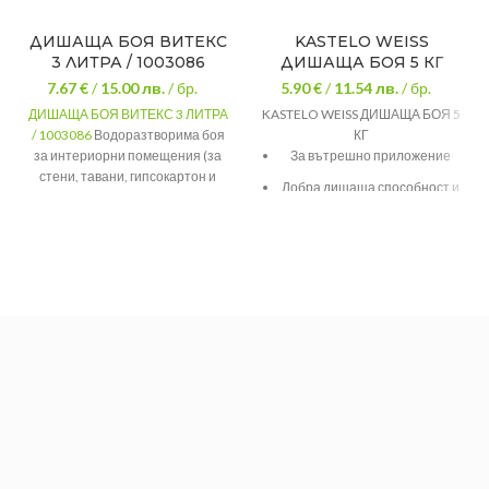
ДИШАЩА БОЯ ВИТЕКС
KASTELO WEISS
3 ЛИТРА / 1003086
ДИШАЩА БОЯ 5 КГ
7.67 €
/
15.00
лв.
/ бр.
5.90 €
/
11.54
лв.
/ бр.
ДИШАЩА БОЯ ВИТЕКС 3 ЛИТРА
KASTELO WEISS ДИШАЩА БОЯ 5
/ 1003086
Водоразтворима боя
КГ
за интериорни помещения (за
За вътрешно приложение
стени, тавани, гипсокартон и
Добра дишаща способност и
други), позволяваща на
белота
боядисаната повърхност да
“диша”.
Разфасовка: 5 кг
Време за
2
3-4 часа
Разход: до 8 м
/ кг / слой в
съхнене
зависимост от основата,
Вид
Интериорна
начинът и условията на
нанасяне.
Водоразтворим
База
полимер