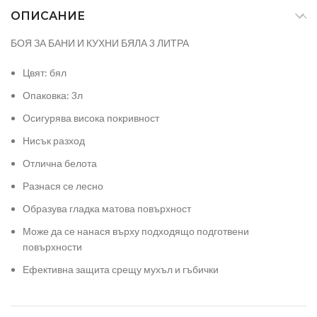
ОПИСАНИЕ
БОЯ ЗА БАНИ И КУХНИ БЯЛА 3 ЛИТРА
Цвят: бял
Опаковка: 3л
Осигурява висока покривност
Нисък разход
Отлична белота
Разнася се лесно
Образува гладка матова повърхност
Може да се нанася върху подходящо подготвени
повърхности
Ефективна защита срещу мухъл и гъбички