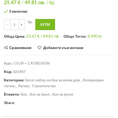
25.47 €
/
49.81
лв.
/ бр.
3 налични
бр.
КУПИ
25.47
€ /
49.81 лв.
4.990
кг.
Общa Цена:
Общо Тегло:
Сравняване
Добавете към желани
Курс: 1 EUR = 1.95583 BGN
Код:
021487
Категории:
Богат избор на бои за всеки дом
,
Интериорен
латекс
,
Латекс
,
Строителство
Етикети:
боя
,
боя за баня
,
боя за кухня
Share: