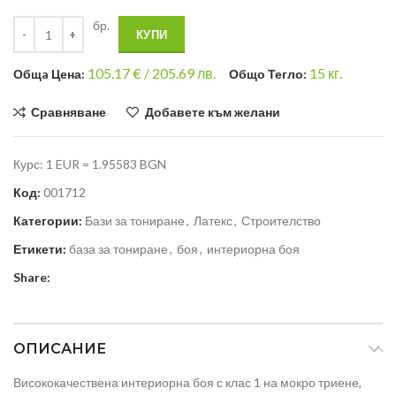
бр.
КУПИ
105.17
€ /
205.69 лв.
15
кг.
Общa Цена:
Общо Тегло:
Сравняване
Добавете към желани
Курс: 1 EUR = 1.95583 BGN
Код:
001712
Категории:
Бази за тониране
,
Латекс
,
Строителство
Етикети:
база за тониране
,
боя
,
интериорна боя
Share:
ОПИСАНИЕ
Висококачествена интериорна боя с клас 1 на мокро триене,