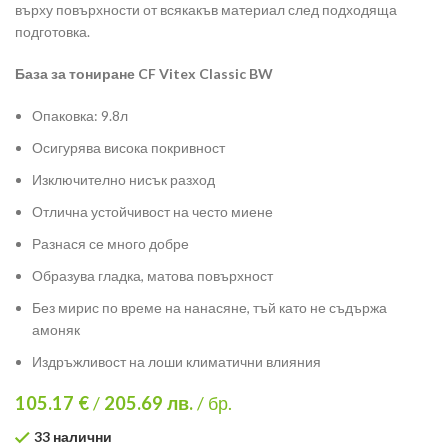
върху повърхности от всякакъв материал след подходяща
подготовка.
База за тониране CF Vitex Classic BW
Опаковка: 9.8л
Осигурява висока покривност
Изключително нисък разход
Отлична устойчивост на често миене
Разнася се много добре
Образува гладка, матова повърхност
Без мирис по време на нанасяне, тъй като не съдържа
амоняк
Издръжливост на лоши климатични влияния
105.17 €
/
205.69
лв.
/ бр.
33 налични