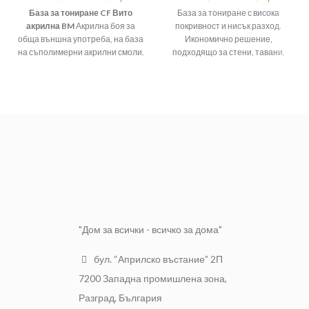
База за тониране CF Вито
База за тониране с висока
акрилна BM
Акрилна боя за
покривност и нисък разход.
обща външна употреба, на база
Икономично решение,
на съполимерни акрилни смоли.
подходящо за стени, тавани,
Надежден избор за
складови помещения и изобщо
професионални бояджии.
за помещения, нуждаещи се от
Опаковка: 2.88л
често боядисване.
База за
тониране CF ВИТО
Висока покривност и нисък
ИНТЕРИОРНА BM
разход
Опаковка: 2.880 л
Разнася се лесно, като
Нанася се лесно
образува гладка матова
повърхност
Разнася се отлично
Икономична, ефективна и
Висока покривна способност
устойчива
Образува гладка матова
повърхност
"Дом за всички - всичко за дома"
За вътрешна употреба
бул. “Априлско въстание” 2П
7200 Западна промишлена зона,
Разград, България