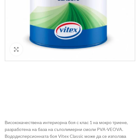
Кликнете за уголемяване
Висококачествена интериорна боя с клас 1 на мокро триене,
разработена на база на съполимерни смоли PVA-VEOVA.
Вододисперсионната боя Vitex Classic може да се използва