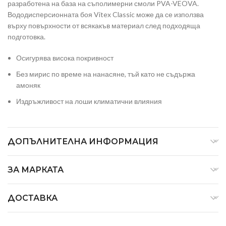
разработена на база на съполимерни смоли PVA-VEOVA.
Вододисперсионната боя Vitex Classic може да се използва
върху повърхности от всякакъв материал след подходяща
подготовка.
Осигурява висока покривност
Без мирис по време на нанасяне, тъй като не съдържа
амоняк
Издръжливост на лоши климатични влияния
ДОПЪЛНИТЕЛНА ИНФОРМАЦИЯ
ЗА МАРКАТА
ДОСТАВКА