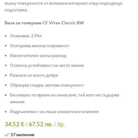
върху повърхности от всякакъв материал след подходяща
подготовка.
База за тониране CF Vitex Classic BW
Опаковка: 2.94л
Осигурява висока покривност
Изключително нисък разход
Отлична устойчивост на често миене
Разнася се много добре
Образува гладка, матова повърхност
Без мирис по време на нанасяне, тъй като не съдържа
амоняк
Издръжливост на лоши климатични влияния
34.52 €
/
67.52
лв.
/ бр.
57 налични