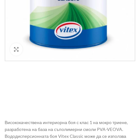
Кликнете за уголемяване
Висококачествена интериорна боя с клас 1 на мокро триене,
разработена на база на съполимерни смоли PVA-VEOVA.
Вододисперсионната боя Vitex Classic може да се използва