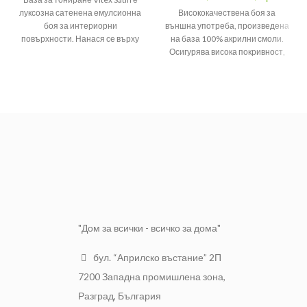
луксозна сатенена емулсионна
Висококачествена боя за
боя за интериорни
външна употреба, произведена
повърхности. Нанася се върху
на база 100% акрилни смоли.
шпакловани повърхности,
Осигурява висока покривност,
мазилки, бетонни повърхности,
нисък разход и висока
гипсокартон и други. Има много
устойчивост на неблагоприятни
добро разнасяне и създава
атмосферни условия. Разнася
ефект на кадифена текстура на
се лесно. Акрилната боя, може
боядисаните повърхности.
да се използва за боядисване
Осигурява висока покривност,
на всякакъв вид нови или стари
изключително нисък разход,
повърхности: мазилка, бетон,
висока степен на белота и
гипсокартон, дърво и други, след
отлична устойчивост на често
подходяща подготовка.
• 100%
миене, на миещи препарати и
акрилна боя • Сертифициран
на пожълтяване от
светлоотразяващ материал •
въздействието на дим.
Диша, но не пропуска вода •
Сатенена повърхност с
Изключително нисък разход •
"Дом за всички - всичко за дома"
ефект на кадифена текстура
Отлична устойчивост на
неблагоприятни атмосферни
Отлично разнасяне
бул. “Априлско въстание” 2П
условия • Високо качество,
устойчиви разцветки
• Време
Изключителна устойчивост
7200 Западна промишлена зона,
за повърхностно изсъхване
на често миене
Разград, България
30-60 min • Процент на