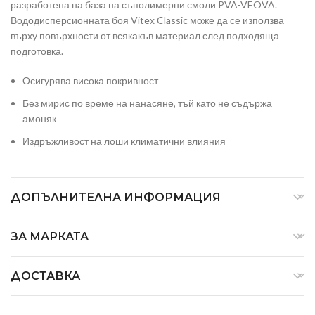
разработена на база на съполимерни смоли PVA-VEOVA.
Вододисперсионната боя Vitex Classic може да се използва
върху повърхности от всякакъв материал след подходяща
подготовка.
Осигурява висока покривност
Без мирис по време на нанасяне, тъй като не съдържа
амоняк
Издръжливост на лоши климатични влияния
ДОПЪЛНИТЕЛНА ИНФОРМАЦИЯ
ЗА МАРКАТА
ДОСТАВКА