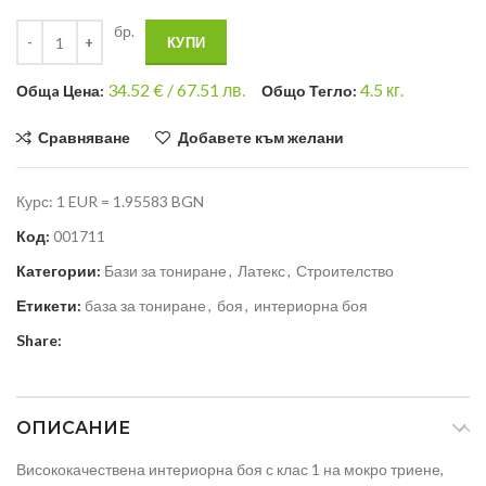
бр.
КУПИ
34.52
€ /
67.51 лв.
4.5
кг.
Общa Цена:
Общо Тегло:
Сравняване
Добавете към желани
Курс: 1 EUR = 1.95583 BGN
Код:
001711
Категории:
Бази за тониране
,
Латекс
,
Строителство
Етикети:
база за тониране
,
боя
,
интериорна боя
Share:
ОПИСАНИЕ
Висококачествена интериорна боя с клас 1 на мокро триене,