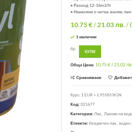
• Разход 12-16m2/lt
• Нанасяне с четка, валяк, пи
10.75 €
/
21.03
лв.
/ 
1 налични
бр.
КУПИ
10.75
€ /
21.02 лв
Общa Цена:
Сравняване
Добавет
Курс: 1 EUR = 1.95583 BGN
Код:
021677
Категории:
Лак
,
Лакове на вод
Етикети:
безцветен лак
,
воден 