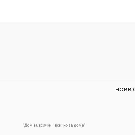
Махагон
Количество /мл/:
700
мл
НОВИ 
"Дом за всички - всичко за дома"