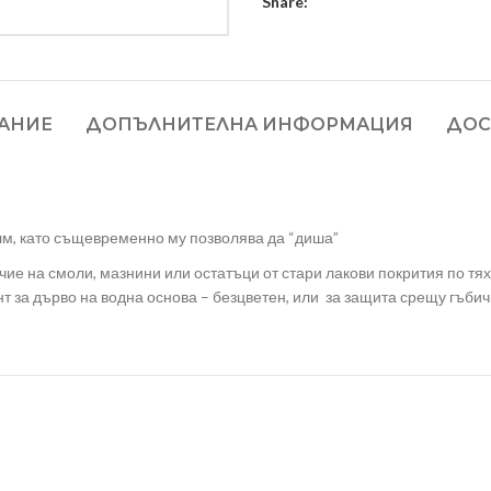
Share:
АНИЕ
ДОПЪЛНИТЕЛНА ИНФОРМАЦИЯ
ДОС
м, като същевременно му позволява да “диша”
чие на смоли, мазнини или остатъци от стари лакови покрития по тях
 за дърво на водна основа – безцветен, или за защита срещу гъбич