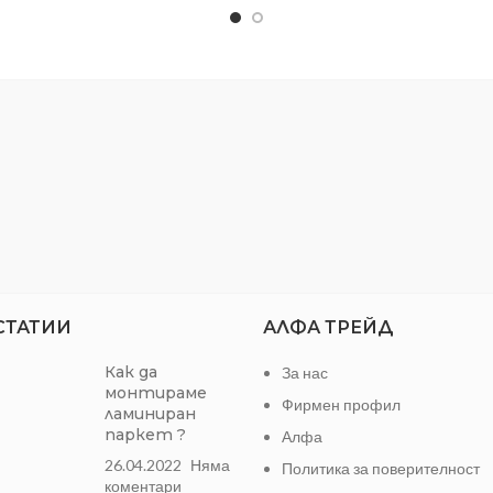
Разход
Палисандър
Цвят
Б
Количество /мл/:
700
мл
Количество
СТАТИИ
АЛФА ТРЕЙД
Как да
За нас
монтираме
Фирмен профил
ламиниран
паркет ?
Алфа
26.04.2022
Няма
Политика за поверителност
коментари