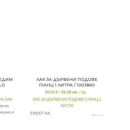
РЕДИМ
ЛАК ЗА ДЪРВЕНИ ПОДОВЕ
В
LO
ГЛАНЦ 1 ЛИТРА / 1003860
Д
18.55 €
/
36.28
лв.
/ бр.
М ЛАК
ЛАК ЗА ДЪРВЕНИ ПОДОВЕ ГЛАНЦ 1
ВОД
ив на
ЛИТРА
ЕКС
решно и
ЕФЕКТ НА
Гланц
импр
 се в 12
ПОКРИТИЕТО:
дър
г.
ЦВЯТ:
Безцветен