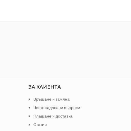
възде
15 м²/л
ПОКРИВНОСТ:
10-12 М2/L
за 
езцветен
• Ра
РАЗРЕЖДАНЕ:
5 % вода
0.700 мл
ЗА КЛИЕНТА
Връщане и замяна
Често задавани въпроси
Плащане и доставка
Статии