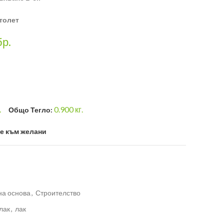
столет
бр.
.
0.900
кг.
Общо Тегло:
е към желани
на основа
,
Строителство
лак
,
лак