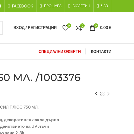
1
FACEBOOK
БРОШУРА
БЮЛЕТИН
ЧЗВ
0
0
0
ВХОД / РЕГИСТРАЦИЯ
0.00
€
СПЕЦИАЛНИ ОФЕРТИ
КОНТАКТИ
 МЛ. /1003376
КСИЛ ПЛЮС 750 МЛ.
, декоративен лак за дърво
здействието на UV лъчи
ъхване 2-3h