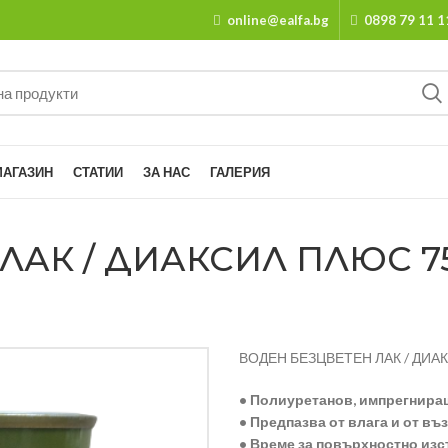
online@ealfa.bg
0898 79 11 1
МАГАЗИН
СТАТИИ
ЗА НАС
ГАЛЕРИЯ
АК / ДИАКСИЛ ПЛЮС 750
ВОДЕН БЕЗЦВЕТЕН ЛАК / ДИА
• Полиуретанов, импрегниращ
• Предпазва от влага и от въ
• Време за повърхностно изс