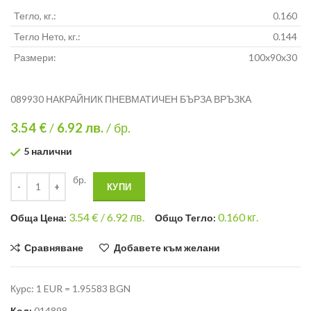
Тегло, кг.:
0.160
Тегло Нето, кг.:
0.144
Размери:
100x90x30
089930 НАКРАЙНИК ПНЕВМАТИЧЕН БЪРЗА ВРЪЗКА
3.54 €
/
6.92
лв.
/ бр.
5 налични
бр.
КУПИ
3.54
€ /
6.92 лв.
0.160
кг.
Общa Цена:
Общо Тегло:
Сравняване
Добавете към желани
Курс: 1 EUR = 1.95583 BGN
Код:
014898