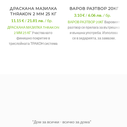
ДРАСКАНА МАЗИЛКА
ВАРОВ РАЗТВОР 20КГ
THRAKON 2 ММ 25 КГ
3.10 €
/
6.06
лв.
/ бр.
11.15 €
/
21.81
лв.
/ бр.
ВАРОВ РАЗТВОР 20КГ
Варовият
ДРАСКАНА МАЗИЛКА THRAKON
разтвор се прилага за вътрешна
2 ММ 25 КГ
Участва като
и външна употреба. Използва
финишно покритие в
се в зидарията, за замазки,
трислойната ТРАКОН система
мазилки, шпакловки.
за измазване на зидарии (SHP
За фини
Предназначен
205 – GHP 210 – DEC 424).
мазилки
Разходна норма:
2.3 кг/кв.м.
Тегло
20 кг
За
За външна и
Предназначение:
оформление
Приложение
вътрешна
на фасади
употреба
UV устойчивост:
Да
"Дом за всички - всичко за дома"