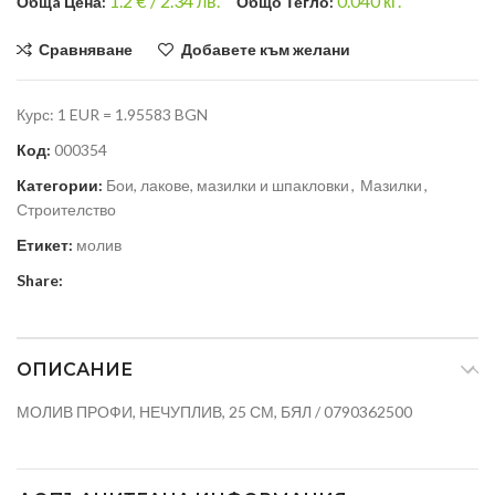
1.2
€ /
2.34 лв.
0.040
кг.
Общa Цена:
Общо Тегло:
Сравняване
Добавете към желани
Курс: 1 EUR = 1.95583 BGN
Код:
000354
Категории:
Бои, лакове, мазилки и шпакловки
,
Мазилки
,
Строителство
Етикет:
молив
Share:
ОПИСАНИЕ
МОЛИВ ПРОФИ, НЕЧУПЛИВ, 25 СМ, БЯЛ / 0790362500