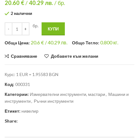
20.60 €
/
40.29
лв.
/ бр.
2 налични
бр.
КУПИ
20.6
€ /
40.29 лв.
0.800
кг.
Общa Цена:
Общо Тегло:
Сравняване
Добавете към желани
Курс: 1 EUR = 1.95583 BGN
Код:
000331
Категории:
Измервателни инструменти, мастари
,
Машини и
инструменти
,
Ръчни инструменти
Етикет:
нивелир
Share: