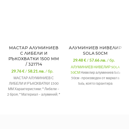
МАСТАР АЛУМИНИЕВ
АЛУМИНИЕВ НИВЕЛИР
С ЛИБЕЛИ И
SOLA 50СМ
РЪКОХВАТКИ 1500 ММ
29.48 €
/
57.66
лв.
/ бр.
/ 321714
АЛУМИНИЕВ НИВЕЛИР SOLA
29.76 €
/
58.21
лв.
/ бр.
50СМ
Нивелир алуминиев Sola
МАСТАР АЛУМИНИЕВ С
50см - произведен от марката
ЛИБЕЛИ И РЪКОХВАТКИ 1500
Sola, която гарантира
ММ Характеристики: * Либели –
качеството на продукта.
2 броя; * Материал – алуминий; *
Дължина
50см
Ръкохватка; Размери: * Дължина
Тегло
0.500
мастар – 1500 мм; * Ширина
мастар – 1,20 мм;
Марка
Sola