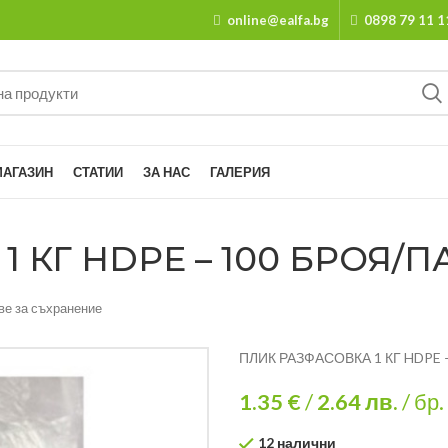
online@ealfa.bg
0898 79 11 1
МАГАЗИН
СТАТИИ
ЗА НАС
ГАЛЕРИЯ
КГ HDPE – 100 БРОЯ/ПА
ве за съхранение
ПЛИК РАЗФАСОВКА 1 КГ HDPE –
1.35 €
/
2.64
лв.
/ бр.
12 налични