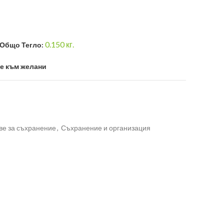
0.150
кг.
Общо Тегло:
е към желани
ве за съхранение
,
Съхранение и организация