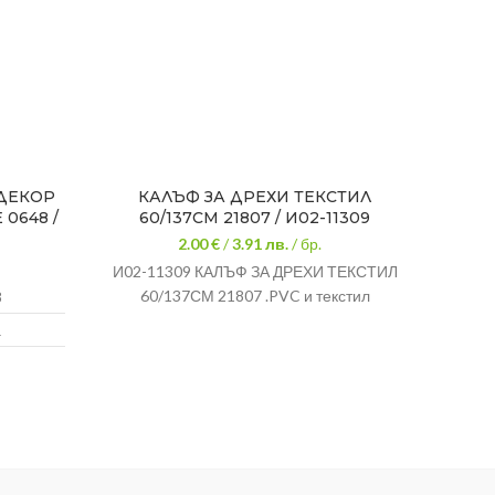
 ДЕКОР
КАЛЪФ ЗА ДРЕХИ ТЕКСТИЛ
КУТИ
0648 /
60/137СМ 21807 / И02-11309
2.00 €
/
3.91
лв.
/ бр.
И02-11309 КАЛЪФ ЗА ДРЕХИ ТЕКСТИЛ
КУТ
60/137СМ 21807 .PVC и текстил
„Ку
8
и
а
„К
вн