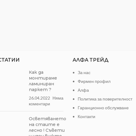
СТАТИИ
АЛФА ТРЕЙД
Как да
За нас
монтираме
Фирмен профил
ламиниран
паркет ?
Алфа
26.04.2022
Няма
Политика за поверителност
коментари
Гаранционно обслужване
Контакти
Осветяването
на стаите е
лесно ! Съвети