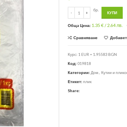
бр.
КУПИ
1.35
€ /
2.64 лв.
Общa Цена:
Сравняване
Добавет
Курс: 1 EUR = 1.95583 BGN
Код:
019818
Категории:
Дом
,
Кутии и плико
Етикет:
плик
Share: