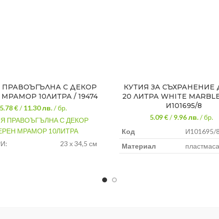
 ПРАВОЪГЪЛНА С ДЕКОР
КУТИЯ ЗА СЪХРАНЕНИЕ
МРАМОР 10ЛИТРА / 19474
20 ЛИТРА WHITE MARBLE 
И101695/8
5.78 €
/
11.30
лв.
/ бр.
5.09 €
/
9.96
лв.
/ бр.
Я ПРАВОЪГЪЛНА С ДЕКОР
ЕРЕН МРАМОР 10ЛИТРА
Код
И101695/
И:
23 х 34,5 см
Материал
пластмас
ИНА:
14 см
ИМОСТ:
10 литра