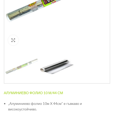
Кликнете за уголемяване
АЛУМИНИЕВО ФОЛИО 10 М/44 СМ
„Алуминиево фолио 10м X 44см” е гъвкаво и
високоустойчиво.