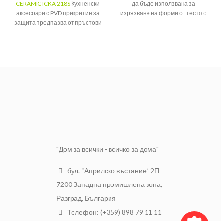
CERAMIC ICKA 218S
Кухненски
да бъде използвана за
аксесоари с PVD прикритие за
изрязване на форми от тесто с
защита предпазва от пръстови
различна дебелина.
отпечатъци, което запазва вида
МАТЕРИАЛ
Пластмаса
му непокътнат. Дизайнът е
Оформяне
елегантен и стилен.
ПРИЛОЖЕНИЕ
на тесто
Вместимост:
200 мл
Цвят:
Сатен
Защита:
PVD покритие
"Дом за всички - всичко за дома"
бул. “Априлско въстание” 2П
7200 Западна промишлена зона,
Разград, България
Телефон: (+359) 898 79 11 11