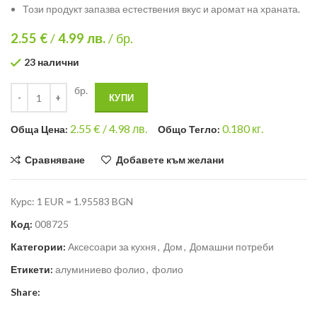
Този продукт запазва естествения вкус и аромат на храната.
2.55 €
/
4.99
лв.
/ бр.
23 налични
бр.
КУПИ
2.55
€ /
4.98 лв.
0.180
кг.
Общa Цена:
Общо Тегло:
Сравняване
Добавете към желани
Курс: 1 EUR = 1.95583 BGN
Код:
008725
Категории:
Аксесоари за кухня
,
Дом
,
Домашни потреби
Етикети:
алуминиево фолио
,
фолио
Share: