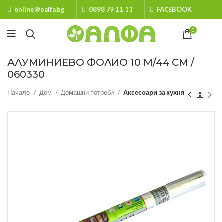
online@ealfa.bg
0898 79 11 11
FACEBOOK
0
АЛУМИНИЕВО ФОЛИО 10 М/44 СМ /
060330
Начало
Дом
Домашни потреби
Аксесоари за кухня