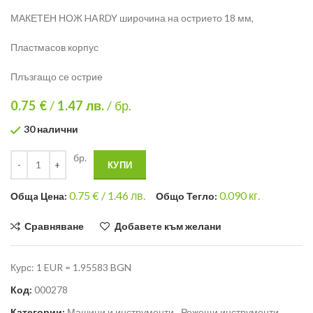
МАКЕТЕН НОЖ HARDY широчина на острието 18 мм,
Пластмасов корпус
Плъзгащо се острие
0.75 €
/
1.47
лв.
/ бр.
30 налични
бр.
КУПИ
0.75
€ /
1.46 лв.
0.090
кг.
Общa Цена:
Общо Тегло:
Сравняване
Добавете към желани
Курс: 1 EUR = 1.95583 BGN
Код:
000278
Категории:
Машини и инструменти
,
Режещи инструменти
,