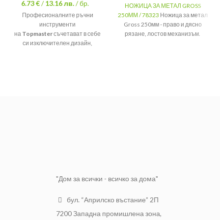
6.73 €
/
13.16
лв.
/ бр.
НОЖИЦА ЗА МЕТАЛ GROSS
Професионалните ръчни
250ММ / 78323
Ножица за метал
инструменти
Gross 250мм - право и дясно
на
Topmaster
съчетават в себе
рязане, лостов механизъм.
си изключителен дизайн,
Размер
250мм
качество и дълъг
Тегло
0.400
експлоатационен
живот.
Трапецовидният
Марка
Gross
макетен нож на
Topmaster
разполага с:
Метално тяло
Заключващ механизъм
Резервни резци 4 броя
Подходящ за рязане на
хартия, картон, найлон,
фолио, стреч фолио, гума и
други по-тежки материи
"Дом за всички - всичко за дома"
бул. “Априлско въстание” 2П
7200 Западна промишлена зона,