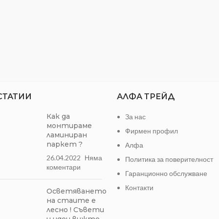
СТАТИИ
АЛФА ТРЕЙД
Как да
За нас
монтираме
Фирмен профил
ламиниран
паркет ?
Алфа
26.04.2022
Няма
Политика за поверителност
коментари
Гаранционно обслужване
Контакти
Осветяването
на стаите е
лесно ! Съвети