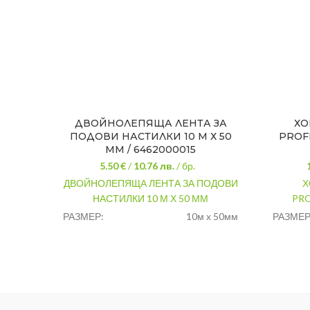
ДВОЙНОЛЕПЯЩА ЛЕНТА ЗА
ХО
ПОДОВИ НАСТИЛКИ 10 М Х 50
PROFE
ММ / 6462000015
5.50 €
/
10.76
лв.
/ бр.
ДВОЙНОЛЕПЯЩА ЛЕНТА ЗА ПОДОВИ
Х
НАСТИЛКИ 10 М Х 50 ММ
PRO
РАЗМЕР:
10м х 50мм
РАЗМЕР
Залепяне на
ЦВЯТ:
ПРИЛОЖЕНИЕ:
подови настилки
МАРКА:
МАРКА:
Tesa