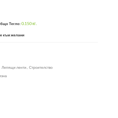
0.150
кг.
бщо Тегло:
е към желани
,
Лепящи ленти
,
Строителство
изна