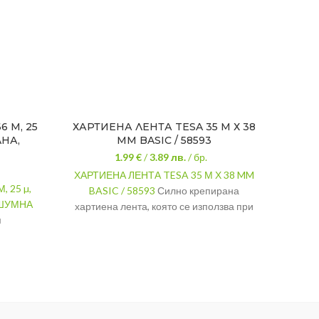
6 М, 25
ХАРТИЕНА ЛЕНТА TESA 35 М Х 38
АЛ
ЛНА,
MM BASIC / 58593
1.99 €
/
3.89
лв.
/ бр.
АЛУМ
ХАРТИЕНА ЛЕНТА TESA 35 М Х 38 MM
се 
, 25 µ,
BASIC / 58593
Силно крепирана
в
ЗШУМНА
хартиена лента, която се използва при
кли
м
боядисване и за опаковане.
РАЗМЕР
35 м х 38 мм.
Дебел
алуми
ЦВЯТ
Бежов
Дълж
МАТЕРИАЛ
Хартия
Широ
МАРКА
Tesa