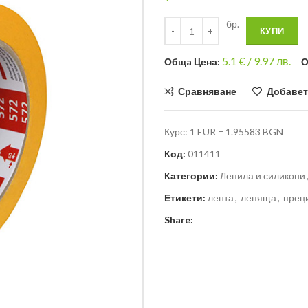
бр.
КУПИ
5.1
€ /
9.97 лв.
Общa Цена:
О
Сравняване
Добавет
Курс: 1 EUR = 1.95583 BGN
Код:
011411
Категории:
Лепила и силикони
Етикети:
лента
,
лепяща
,
прец
Share: