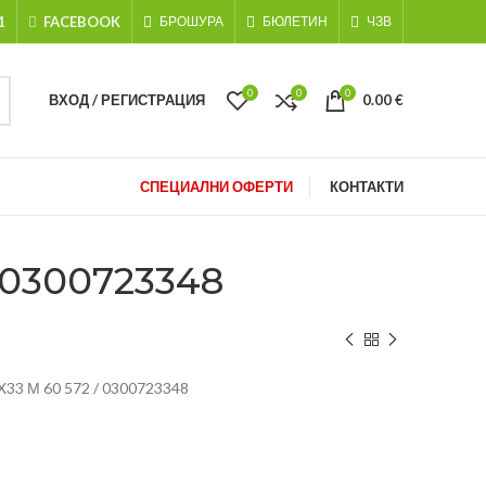
1
FACEBOOK
БРОШУРА
БЮЛЕТИН
ЧЗВ
0
0
0
ВХОД / РЕГИСТРАЦИЯ
0.00
€
СПЕЦИАЛНИ ОФЕРТИ
КОНТАКТИ
0300723348
3 М 60 572 / 0300723348