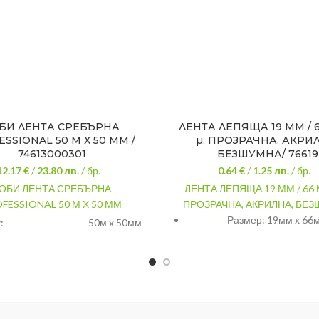
БИ ЛЕНТА СРЕБЪРНА
ЛЕНТА ЛЕПЯЩА 19 ММ / 6
SSIONAL 50 М Х 50 ММ /
µ, ПРОЗРАЧНА, АКРИ
74613000301
БЕЗШУМНА/ 76619
12.17 €
/
23.80
лв.
/ бр.
0.64 €
/
1.25
лв.
/ бр.
ОБИ ЛЕНТА СРЕБЪРНА
ЛЕНТА ЛЕПЯЩА 19 ММ / 66 М
FESSIONAL 50 М Х 50 ММ
ПРОЗРАЧНА, АКРИЛНА, БЕ
Размер: 19мм х 66
:
50м х 50мм
Сребрист
Tesa