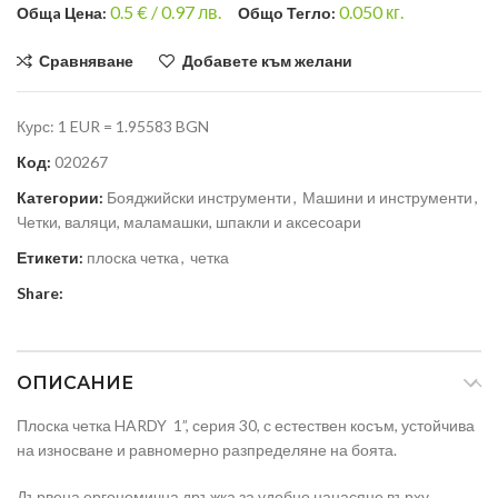
0.5
€ /
0.97 лв.
0.050
кг.
Общa Цена:
Общо Тегло:
Сравняване
Добавете към желани
Курс: 1 EUR = 1.95583 BGN
Код:
020267
Категории:
Бояджийски инструменти
,
Машини и инструменти
,
Четки, валяци, маламашки, шпакли и аксесоари
Етикети:
плоска четка
,
четка
Share:
ОПИСАНИЕ
Плоска четка HARDY 1”, серия 30, с естествен косъм, устойчива
на износване и равномерно разпределяне на боята.
Дървена ергономична дръжка за удобно нанасяне върху