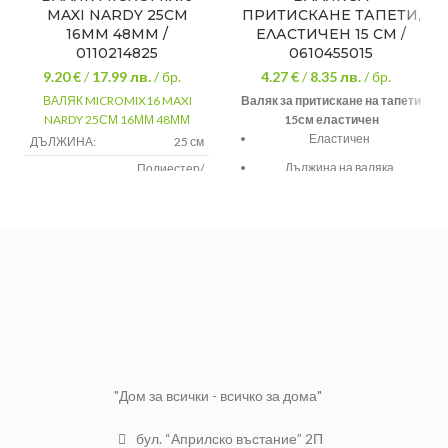
MAXI NARDY 25СМ
ПРИТИСКАНЕ ТАПЕТИ,
16ММ 48ММ /
ЕЛАСТИЧЕН 15 СМ /
0110214825
0610455015
9.20 €
/
17.99
лв.
/ бр.
4.27 €
/
8.35
лв.
/ бр.
ВАЛЯК MICROMIX16 MAXI
Валяк за притискане на тапети
NARDY 25СМ 16ММ 48ММ
15см еластичен
Еластичен
ДЪЛЖИНА:
25 см
Дължина на валяка
Полиестер/
МАТЕРИАЛ:
пластмаса
(ролката): 15 см
ДИАМЕТЪР:
4.8 см
Лесно изтласква въздух и
излишно лепило от тапетите
ВИСОЧИНА
16 мм
НА КОСЪМА:
"Дом за всички - всичко за дома"
бул. “Априлско въстание” 2П