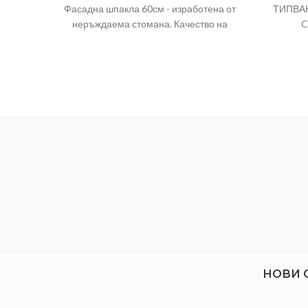
Фасадна шпакла 60см - изработена от
ТИПВАН
неръждаема стомана. Качество на
C
изпълнението ,дълъг експлоатационен
живот на продукта.
Материал
Стомана
Размер
60см
Тегло
0.490
НОВИ 