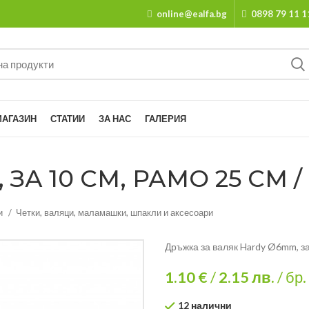
online@ealfa.bg
0898 79 11 1
МАГАЗИН
СТАТИИ
ЗА НАС
ГАЛЕРИЯ
ЗА 10 СМ, РАМО 25 СМ / 
и
Четки, валяци, маламашки, шпакли и аксесоари
Дръжка за валяк Hardy Ø6mm, за
1.10 €
/
2.15
лв.
/ бр.
12 налични