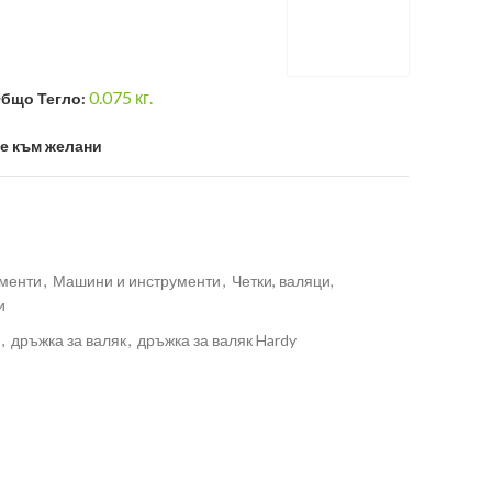
0.075
кг.
бщо Тегло:
е към желани
ументи
,
Машини и инструменти
,
Четки, валяци,
и
,
дръжка за валяк
,
дръжка за валяк Hardy