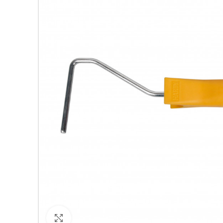
Кликнете за уголемяване