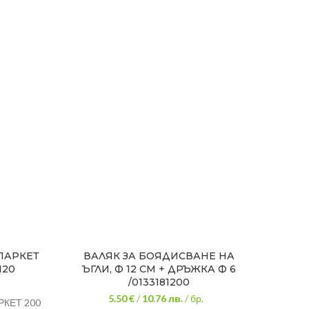
ПАРКЕТ
ВАЛЯК ЗА БОЯДИСВАНЕ НА
120
ЪГЛИ, Ф 12 СМ + ДРЪЖКА Ф 6
КО
/0133181200
5.50 €
/
10.76
лв.
/ бр.
РКЕТ 200