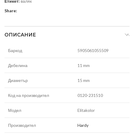
Етикет:
валяк
Share:
ОПИСАНИЕ
Баркод
5905061055509
Дебелина
11 mm
Диаметър
15 mm
Код на производител
0120-231510
Модел
Elitakolor
Производител
Hardy