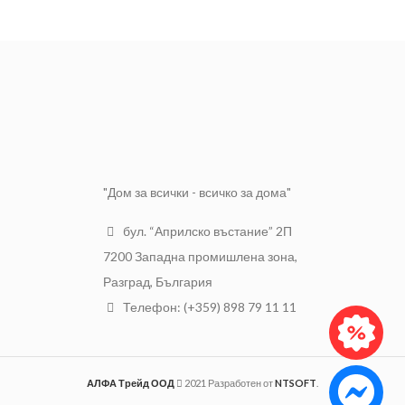
Ширина на
18
ролката [cm]
Дебелина: 20 мм.
Емулсионни
Ширина: 60 мм.
Вид боя
бои, латексни
бо
Дължина на четката: 290 мм.
Диаметър на
Материал за дръжка: дърво
отвора за
25 см
дръжката
Полиестерни влакна
[mm]
Дължина на влакната: 70 мм.
Диаметър на
ø48 мм
вала [mm]
"Дом за всички - всичко за дома"
бул. “Априлско въстание” 2П
7200 Западна промишлена зона,
Разград, България
Телефон: (+359) 898 79 11 11
АЛФА Трейд ООД
2021 Разработен от
NTSOFT
.