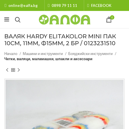
online@ealfa.bg
0898 79 11 11
FACEBOOK
0
ВАЛЯК HARDY ELITAKOLOR MINI ПАК
10СМ, 11ММ, Ф15ММ, 2 БР / 0123231510
Начало
Машини и инструменти
Бояджийски инструменти
Четки, валяци, маламашки, шпакли и аксесоари