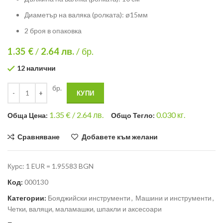
Диаметър на валяка (ролката): ø15мм
2 броя в опаковка
1.35 €
/
2.64
лв.
/ бр.
12 налични
бр.
КУПИ
1.35
€ /
2.64 лв.
0.030
кг.
Общa Цена:
Общо Тегло:
Сравняване
Добавете към желани
Курс: 1 EUR = 1.95583 BGN
Код:
000130
Категории:
Бояджийски инструменти
,
Машини и инструменти
,
Четки, валяци, маламашки, шпакли и аксесоари