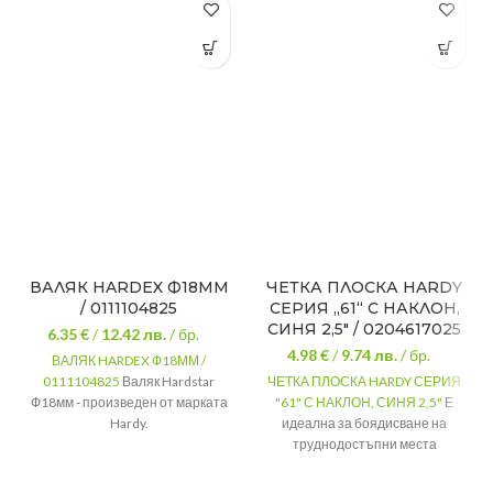
ВАЛЯК HARDEX Ф18ММ
ЧЕТКА ПЛОСКА HARDY
/ 0111104825
СЕРИЯ „61“ С НАКЛОН,
СИНЯ 2,5″ / 0204617025
6.35 €
/
12.42
лв.
/ бр.
4.98 €
/
9.74
лв.
/ бр.
ВАЛЯК HARDEX Ф18ММ /
0111104825
Валяк Hardstar
ЧЕТКА ПЛОСКА HARDY СЕРИЯ
Ф18мм - произведен от марката
"61" С НАКЛОН, СИНЯ 2,5"
Е
Hardy.
идеална за боядисване на
труднодостъпни места
Ролка с
Тип:
дръжка
(например ъгли на стените).
Тип:
плоска четка