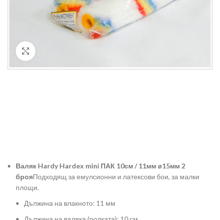
Кликнете за уголемяване
Валяк Hardy Hardex mini ПАК 10см / 11мм ø15мм 2
броя
Подходящ за емулсионни и латексови бои, за малки
площи.
Дължина на влакното: 11 мм
Дължина на валяка (ролката): 10 см