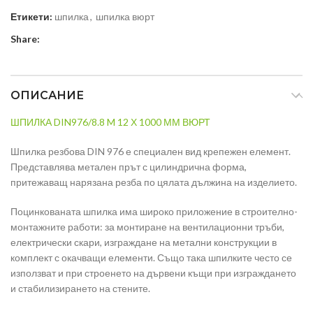
Етикети:
шпилка
,
шпилка вюрт
Share:
ОПИСАНИЕ
ШПИЛКА DIN976/8.8 M 12 Х 1000 ММ ВЮРТ
Шпилка резбова DIN 976 е специален вид крепежен елемент.
Представлява метален прът с цилиндрична форма,
притежаващ нарязана резба по цялата дължина на изделието.
Поцинкованата шпилка има широко приложение в строително-
монтажните работи: за монтиране на вентилационни тръби,
електрически скари, изграждане на метални конструкции в
комплект с окачващи елементи. Също така шпилките често се
използват и при строенето на дървени къщи при изграждането
и стабилизирането на стените.