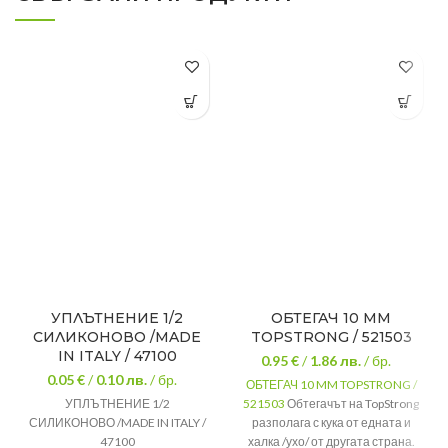
УПЛЪТНЕНИЕ 1/2
ОБТЕГАЧ 10 MM
СИЛИКОНОВО /MADE
TOPSTRONG / 521503
IN ITALY / 47100
0.95 €
/
1.86
лв.
/ бр.
0.05 €
/
0.10
лв.
/ бр.
ОБТЕГАЧ 10 MM TOPSTRONG /
УПЛЪТНЕНИЕ 1/2
521503
Обтегачът на TopStrong
СИЛИКОНОВО /MADE IN ITALY /
разполага с кука от едната и
47100
халка /ухо/ от другата страна.