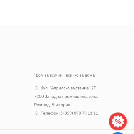
РАЗМЕР
10 мм.
Поцинкована
МАТЕРИАЛ
стомана
МАРКА
TopStrong
"Дом за всички - всичко за дома"
бул. “Априлско въстание” 2П
7200 Западна промишлена зона,
Разград, България
Телефон: (+359) 898 79 11 11