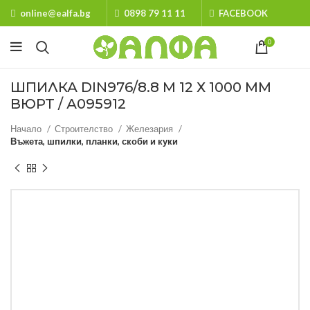
online@ealfa.bg
0898 79 11 11
FACEBOOK
0
ШПИЛКА DIN976/8.8 M 12 Х 1000 ММ
ВЮРТ / А095912
Начало
Строителство
Железария
Въжета, шпилки, планки, скоби и куки