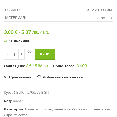
РАЗМЕР:
м 12 х 1000 мм
МАТЕРИАЛ:
стомана
3.00 €
/
5.87
лв.
/ бр.
10 налични
бр.
КУПИ
3
€ /
5.86 лв.
0.400
кг.
Общa Цена:
Общо Тегло:
Сравняване
Добавете към желани
Курс: 1 EUR = 1.95583 BGN
Код:
002325
Категории:
Въжета, шпилки, планки, скоби и куки
,
Железария
,
Строителство