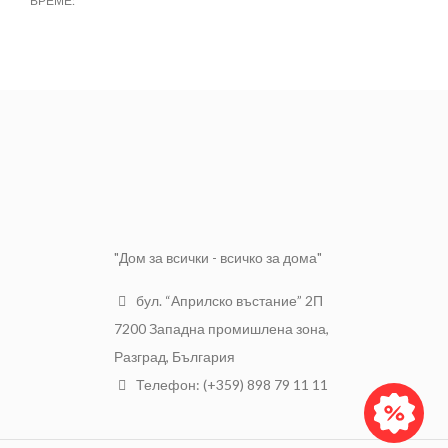
ВРЕМЕ:
втърдяване.
Тегло
25 кг
РАЗФАСОВКА:
25 кг.
Марка
Декен
МАРКА:
ALCIBAY
Лепило за
Предназначение
плочки
"Дом за всички - всичко за дома"
бул. “Априлско въстание” 2П
7200 Западна промишлена зона,
Разград, България
Телефон: (+359) 898 79 11 11