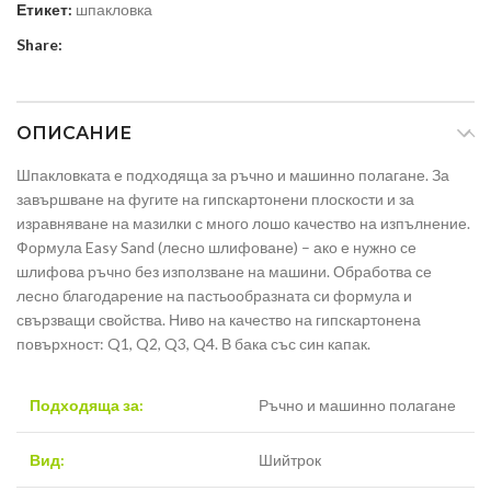
Етикет:
шпакловка
Share:
ОПИСАНИЕ
Шпакловката е подходяща за ръчно и мaшинно полагане. За
завършване на фугите на гипскартонени плоскости и за
изравняване на мазилки с много лошо качество на изпълнение.
Формула Easy Sand (лесно шлифоване) – ако е нужно се
шлифова ръчно без използване на машини. Обработва се
лесно благодарение на пастьообразната си формула и
свързващи свойства. Ниво на качество на гипскартонена
повърхност: Q1, Q2, Q3, Q4. В бака със син капак.
Подходяща за:
Ръчно и машинно полагане
Вид:
Шийтрок