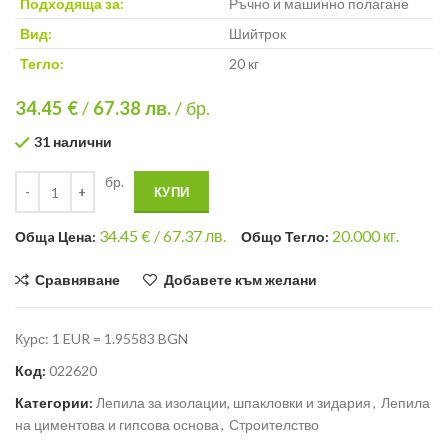
Подходяща за:
Ръчно и машинно полагане
Вид:
Шийтрок
Тегло:
20 кг
34.45 €
/
67.38
лв.
/ бр.
31 налични
бр.
КУПИ
34.45
€ /
67.37 лв.
20.000
кг.
Общa Цена:
Общо Тегло:
Сравняване
Добавете към желани
Курс: 1 EUR = 1.95583 BGN
Код:
022620
Категории:
Лепила за изолации, шпакловки и зидария
,
Лепила
на циментова и гипсова основа
,
Строителство