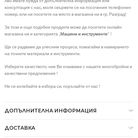
Ако имате нужда от допълнителна информация или
консултация с нас
,
моля свържете се на посочения телефонен
номер, или ни посетете на място в магазина ни в гр. Разград!
За този и още подобни продукти може да посетите онлайн
магазина ни и категорията „
Машини и инструменти
“ !
Ще се радваме да улесним процеса, помагайки в намирането
на точните материали и инструменти.
Изберете качеството, ние Ви очакваме с нашите многобройни и
качествени предложения !
Не се колебайте в избора си, поръчайте от нас !
ДОПЪЛНИТЕЛНА ИНФОРМАЦИЯ
ДОСТАВКА