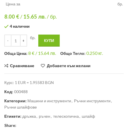
Цена за
бр.
8.00 €
/
15.65
лв.
/ бр.
4 налични
бр.
КУПИ
8
€ /
15.64 лв.
0.250
кг.
Общa Цена:
Общо Тегло:
Сравняване
Добавете към желани
Курс: 1 EUR = 1.95583 BGN
Код:
000488
Категории:
Машини и инструменти
,
Ръчни инструменти
,
Ръчни шлайфове
Етикети:
дръжка
,
ръчен
,
телескопична
,
шлайф
Share: