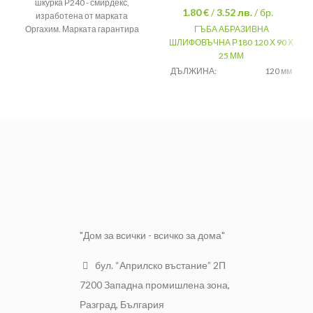
шкурка Р240 - смирдекс,
1.80 €
/
3.52
лв.
/ бр.
изработена от марката
Оргахим. Марката гарантира
ГЪБА АБРАЗИВНА
високо качество.
ШЛИФОВЪЧНА Р180 120 Х 90 Х
25 ММ
Цвят
Бял
ДЪЛЖИНА:
120 мм
Марка
Оргахим
ШИРИНА:
90 мм
Абразив
Р240
ВИСОЧИНА:
25 мм
ЕДРИНА:
P180
"Дом за всички - всичко за дома"
бул. “Априлско въстание” 2П
7200 Западна промишлена зона,
Разград, България