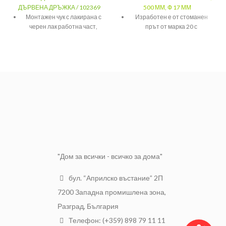
ДЪРВЕНА ДРЪЖКА / 102369
500 ММ, Ф 17 ММ
Монтажен чук с лакирана с
Изработен е от стоманен
черен лак работна част,
прът от марка 20 с
здраво фиксирана за
усукан профил.
дръжката с помощта на клин
Дължина:500мм
и специално епоксидно
лепило.
Ф 17мм
На работните и части е
придадено селективно
закаляване, твърдост – 55
НRc.
Глава кована и фрезувана,
направена от стомана марка
50.
"Дом за всички - всичко за дома"
Двуцветна дървена дръжка c
прави влакна без чепове,
защитена от разсъхвания с
бул. “Априлско въстание” 2П
безцветен лак.
7200 Западна промишлена зона,
Разград, България
Телефон: (+359) 898 79 11 11