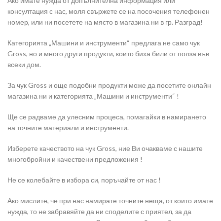
Ако имате нужда от допълнителна информация или
консултация с нас, моля свържете се на посочения телефонен
номер, или ни посетете на място в магазина ни в гр. Разград!
Категорията „Машини и инструменти“ предлага не само чук
Gross, но и много други продукти, които биха били от полза във
всеки дом.
За чук Gross и още подобни продукти може да посетите онлайн
магазина ни и категорията „Машини и инструменти“ !
Ще се радваме да улесним процеса, помагайки в намирането
на точните материали и инструменти.
Изберете качеството на чук Gross, ние Ви очакваме с нашите
многобройни и качествени предложения !
Не се колебайте в избора си, поръчайте от нас !
Ако мислите, че при нас намирате точните неща, от които имате
нужда, то не забравяйте да ни споделите с приятел, за да