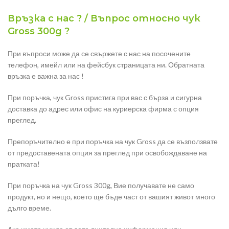
Връзка с нас ? / Въпрос относно чук
Gross 300g ?
При въпроси може да се свържете с нас на посочените
телефон, имейл или на фейсбук страницата ни. Обратната
връзка е важна за нас !
При поръчка
,
чук Gross пристига при вас с бърза и сигурна
доставка до адрес или офис на куриерска фирма с опция
преглед.
Препоръчително е при поръчка на чук Gross да се възползвате
от предоставената опция за преглед при освобождаване на
пратката!
При поръчка на чук Gross 300g
,
Вие получавате не само
продукт, но и нещо, което ще бъде част от вашият живот много
дълго време.