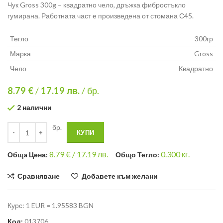
Чук Gross 300g – квадратно чело, дръжка фибростъкло
гумирана. Работната част е произведена от стомана С45.
Тегло
300гр
Марка
Gross
Чело
Квадратно
8.79 €
/
17.19
лв.
/ бр.
2 налични
бр.
КУПИ
8.79
€ /
17.19 лв.
0.300
кг.
Общa Цена:
Общо Тегло:
Сравняване
Добавете към желани
Курс: 1 EUR = 1.95583 BGN
Код:
013706