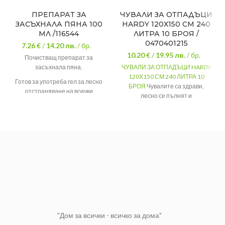
ПРЕПАРАТ ЗА
ЧУВАЛИ ЗА ОТПАДЪЦИ
ЗАСЪХНАЛА ПЯНА 100
HARDY 120Х150 СМ 240
МЛ /116544
ЛИТРА 10 БРОЯ /
0470401215
7.26 €
/
14.20
лв.
/ бр.
10.20 €
/
19.95
лв.
/ бр.
Почистващ препарат за
засъхнала пяна.
ЧУВАЛИ ЗА ОТПАДЪЦИ HARDY
120Х150 СМ 240 ЛИТРА 10
Готов за употреба гел за лесно
БРОЯ
Чувалите са здрави,
отстраняване на всички
лесно се пълнят и
остатъци от втвърдена
транспортират. Издържливи са
полиуретанова пяна.
на триене.
Вместимост: 240 литра
Размер: 120 х 150 см.
Дебелина: 80 мкр
Цената е за пакет от 10 броя
чували.
"Дом за всички - всичко за дома"