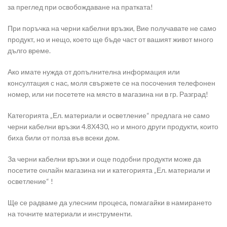
за преглед при освобождаване на пратката!
При поръчка на черни кабелни връзки, Вие получавате не само
продукт, но и нещо, което ще бъде част от вашият живот много
дълго време.
Ако имате нужда от допълнителна информация или
консултация с нас, моля свържете се на посочения телефонен
номер, или ни посетете на място в магазина ни в гр. Разград!
Категорията „Ел. материали и осветление“ предлага не само
черни кабелни връзки 4.8Х430, но и много други продукти, които
биха били от полза във всеки дом.
За черни кабелни връзки и още подобни продукти може да
посетите онлайн магазина ни и категорията „Ел. материали и
осветление“ !
Ще се радваме да улесним процеса, помагайки в намирането
на точните материали и инструменти.