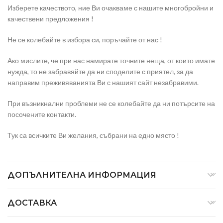
Изберете качеството, ние Ви очакваме с нашите многобройни и
качествени предложения !
Не се колебайте в избора си, поръчайте от нас !
Ако мислите, че при нас намирате точните неща, от които имате
нужда, то не забравяйте да ни споделите с приятел, за да
направим преживяванията Ви с нашият сайт незабравими.
При възникнални проблеми не се колебайте да ни потърсите на
посочените контакти.
Тук са всичките Ви желания, събрани на едно място !
ДОПЪЛНИТЕЛНА ИНФОРМАЦИЯ
ДОСТАВКА