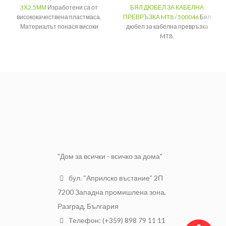
3Х2.5ММ
Изработени са от
БЯЛ ДЮБЕЛ ЗА КАБЕЛНА
висококачествена пластмаса.
ПРЕВРЪЗКА MT8 / 500046
Бял
Материалът понася високи
дюбел за кабелна превръзка
натоварвания и може да се
MT8.
използва при различни
Диаметър
8 мм
климатични условия.
Дължина
43 мм
Дюбел за
Вид
кабел
Цвят
бял
Размер на
3Х2.5ММ
кабела
Размер на
6-7 мм
отвора
"Дом за всички - всичко за дома"
бул. “Априлско въстание” 2П
7200 Западна промишлена зона,
Разград, България
Телефон: (+359) 898 79 11 11