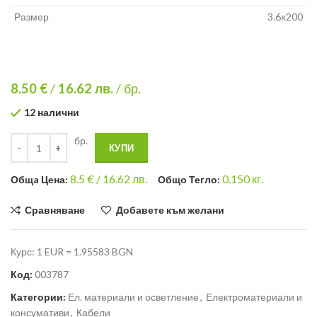
Размер
3.6х200
8.50 €
/
16.62
лв.
/ бр.
12 налични
бр.
КУПИ
8.5
€ /
16.62 лв.
0.150
кг.
Общa Цена:
Общо Тегло:
Сравняване
Добавете към желани
Курс: 1 EUR = 1.95583 BGN
Код:
003787
Категории:
Ел. материали и осветление
,
Електроматериали и
консумативи
,
Кабели