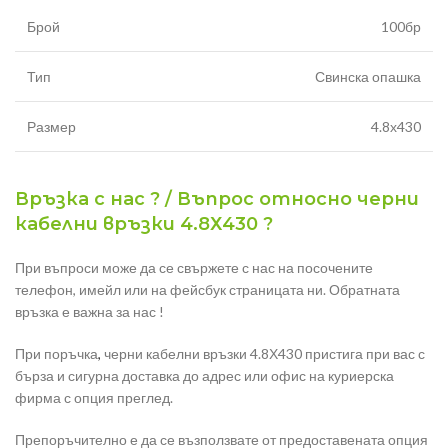
Брой
100бр
Тип
Свинска опашка
Размер
4.8х430
Връзка с нас ? / Въпрос относно черни
кабелни връзки 4.8Х430 ?
При въпроси може да се свържете с нас на посочените
телефон, имейл или на фейсбук страницата ни. Обратната
връзка е важна за нас !
При поръчка
,
черни кабелни връзки 4.8Х430 пристига при вас с
бърза и сигурна доставка до адрес или офис на куриерска
фирма с опция преглед.
Препоръчително е да се възползвате от предоставената опция