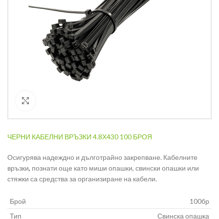
Кликнете за уголемяване
ЧЕРНИ КАБЕЛНИ ВРЪЗКИ 4.8Х430 100 БРОЯ
Осигурява надеждно и дълготрайно закрепване. Кабелните
връзки
,
познати още като миши опашки, свински опашки или
стяжки са средства за организиране на кабели.
Брой
100бр
Тип
Свинска опашка