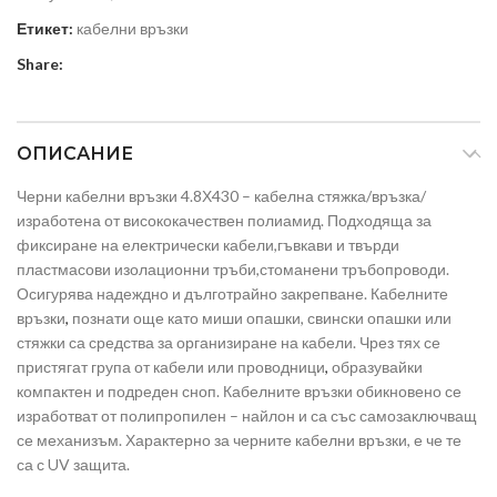
Етикет:
кабелни връзки
Share:
ОПИСАНИЕ
Черни кабелни връзки 4.8Х430 – кабелна стяжка/връзка/
изработена от висококачествен полиамид. Подходяща за
фиксиране на електрически кабели,гъвкави и твърди
пластмасови изолационни тръби,стоманени тръбопроводи.
Осигурява надеждно и дълготрайно закрепване. Кабелните
връзки
,
познати още като миши опашки, свински опашки или
стяжки са средства за организиране на кабели. Чрез тях се
пристягат група от кабели или проводници
,
образувайки
компактен и подреден сноп. Кабелните връзки обикновено се
изработват от полипропилен – найлон и са със самозаключващ
се механизъм. Характерно за черните кабелни връзки, е че те
са с UV защита.