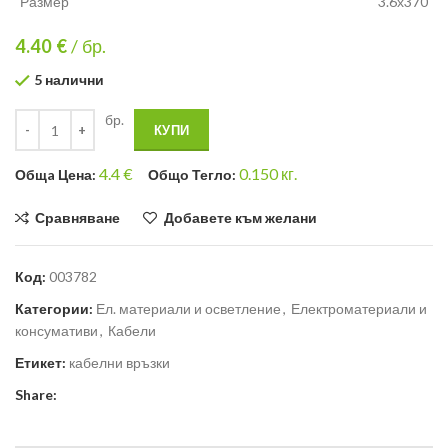
Размер
3.6х370
4.40
€
/ бр.
5 налични
бр.
КУПИ
4.4
€
0.150
кг.
Общa Цена:
Общо Тегло:
Сравняване
Добавете към желани
Код:
003782
Категории:
Ел. материали и осветление
,
Електроматериали и
консумативи
,
Кабели
Етикет:
кабелни връзки
Share: