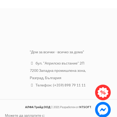
външната
Черен
външната
Черен
обвивка
обвивка
Номинално
Номинално
напрежение
0.6/1 kV
напрежение
0.6/1 kV
Uo/U
Uo/U
"Дом за всички - всичко за дома"
бул. “Априлско въстание” 2П
7200 Западна промишлена зона,
Разград, България
Телефон: (+359) 898 79 11 11
АЛФА Трейд ООД
2021 Разработен от
NTSOFT
.
Можете да заплатите с: