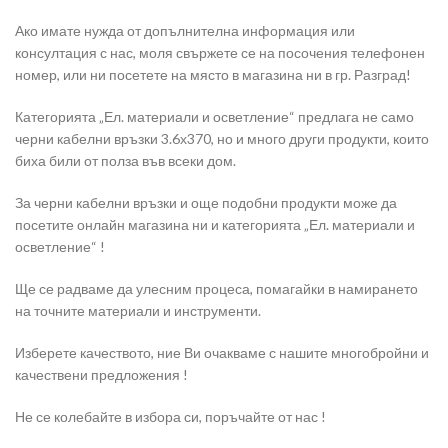
Ако имате нужда от допълнителна информация или
консултация с нас, моля свържете се на посочения телефонен
номер, или ни посетете на място в магазина ни в гр. Разград!
Категорията „Ел. материали и осветление“ предлага не само
черни кабелни връзки 3.6х370, но и много други продукти, които
биха били от полза във всеки дом.
За черни кабелни връзки и още подобни продукти може да
посетите онлайн магазина ни и категорията „Ел. материали и
осветление“ !
Ще се радваме да улесним процеса, помагайки в намирането
на точните материали и инструменти.
Изберете качеството, ние Ви очакваме с нашите многобройни и
качествени предложения !
Не се колебайте в избора си, поръчайте от нас !