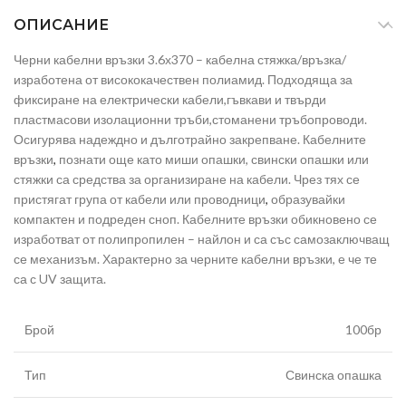
ОПИСАНИЕ
Черни кабелни връзки 3.6х370 – кабелна стяжка/връзка/
изработена от висококачествен полиамид. Подходяща за
фиксиране на електрически кабели,гъвкави и твърди
пластмасови изолационни тръби,стоманени тръбопроводи.
Осигурява надеждно и дълготрайно закрепване. Кабелните
връзки
,
познати още като миши опашки, свински опашки или
стяжки са средства за организиране на кабели. Чрез тях се
пристягат група от кабели или проводници
,
образувайки
компактен и подреден сноп. Кабелните връзки обикновено се
изработват от полипропилен – найлон и са със самозаключващ
се механизъм. Характерно за черните кабелни връзки, е че те
са с UV защита.
Брой
100бр
Тип
Свинска опашка