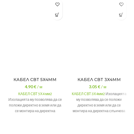
КАБЕЛ СВТ 5Х4ММ
КАБЕЛ СВТ 3Х4ММ
4.90
€
/ м
3.05
€
/ м
КАБЕЛ СВТ 5Х4 мм2
КАБЕЛ СВТ 3Х4мм2
Изолацията
Изолацията му позволява да се
му позволява да се положи
положи директно в земя или да
директно в земя или да се
се монтира на директна
монтира на директна слънчева
слънчева светлина.
светлина.
Модел
СВТ 5Х4
Модел
СВТ 3Х4
Цвят на
Цвят на