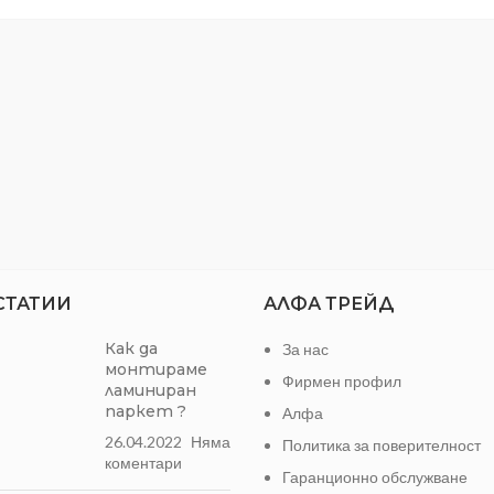
СТАТИИ
АЛФА ТРЕЙД
Как да
За нас
монтираме
Фирмен профил
ламиниран
паркет ?
Алфа
26.04.2022
Няма
Политика за поверителност
коментари
Гаранционно обслужване