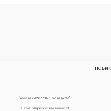
НОВИ 
"Дом за всички - всичко за дома"
бул. “Априлско въстание” 2П