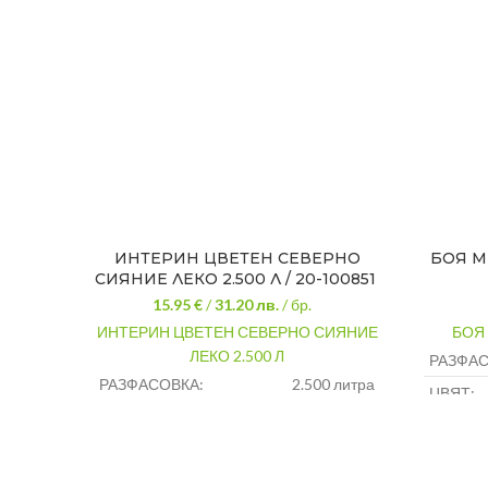
ИНТЕРИН ЦВЕТЕН СЕВЕРНО
БОЯ М
СИЯНИЕ ЛЕКО 2.500 Л / 20-100851
15.95 €
/
31.20
лв.
/ бр.
ИНТЕРИН ЦВЕТЕН СЕВЕРНО СИЯНИЕ
БОЯ
ЛЕКО 2.500 Л
РАЗФАС
РАЗФАСОВКА:
2.500 литра
ЦВЯТ:
ЦВЯТ:
Северно сияние
НАНАСЯ
НАНАСЯНЕ:
Четка,валяк,пистолет