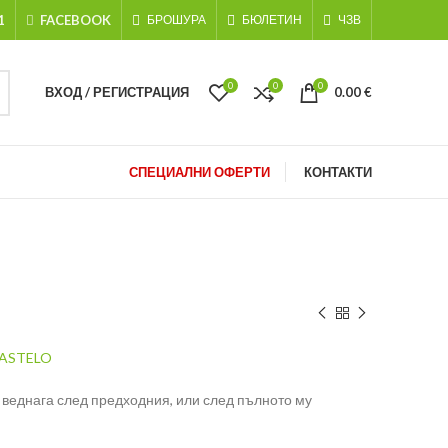
1
FACEBOOK
БРОШУРА
БЮЛЕТИН
ЧЗВ
0
0
0
ВХОД / РЕГИСТРАЦИЯ
0.00
€
СПЕЦИАЛНИ ОФЕРТИ
КОНТАКТИ
KASTELO
 веднага след предходния, или след пълното му