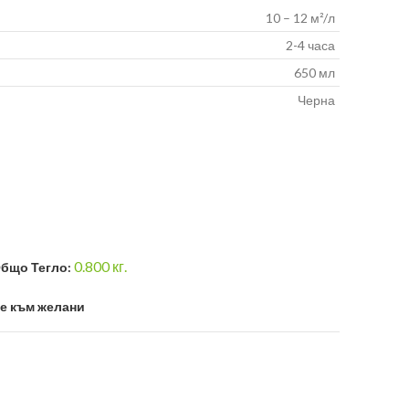
10 – 12 м²/л
2-4 часа
650 мл
Черна
0.800
кг.
бщо Тегло:
е към желани