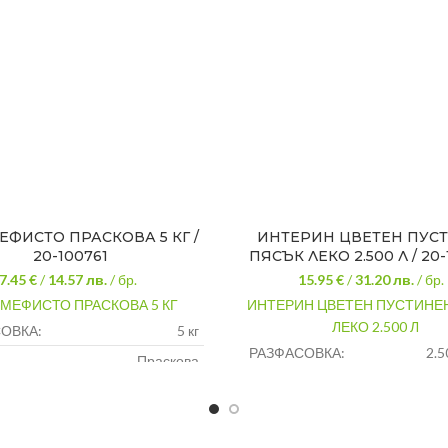
ЕФИСТО ПРАСКОВА 5 КГ /
ИНТЕРИН ЦВЕТЕН ПУС
20-100761
ПЯСЪК ЛЕКО 2.500 Л / 20
7.45 €
/
14.57
лв.
/ бр.
15.95 €
/
31.20
лв.
/ бр.
 МЕФИСТО ПРАСКОВА 5 КГ
ИНТЕРИН ЦВЕТЕН ПУСТИНЕ
ЛЕКО 2.500 Л
ОВКА:
5 кг
РАЗФАСОВКА:
2.5
Праскова
ЦВЯТ:
Пустин
НЕ:
Четка,валяк,пистолет
НАНАСЯНЕ:
Четка,валяк,