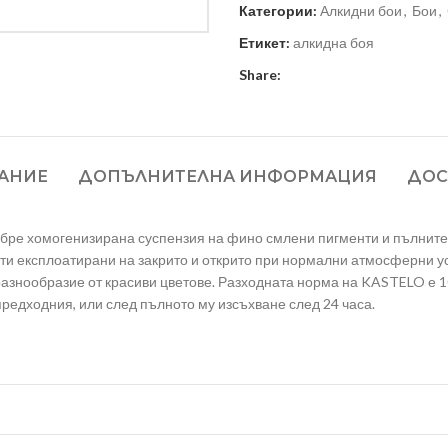
Категории:
Алкидни бои
,
Бои
,
Етикет:
алкидна боя
Share:
АНИЕ
ДОПЪЛНИТЕЛНА ИНФОРМАЦИЯ
ДОС
ре хомогенизирана суспензия на фино смлени пигменти и пълнител
ти експлоатирани на закрито и открито при нормални атмосферни ус
разнообразие от красиви цветове. Разходната норма на KASTELO е 10 
предходния, или след пълното му изсъхване след 24 часа.