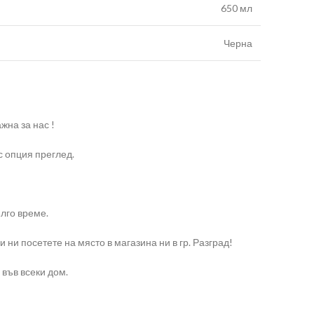
650 мл
Черна
жна за нас !
с опция преглед.
ълго време.
и ни посетете на място в магазина ни в гр. Разград!
 във всеки дом.