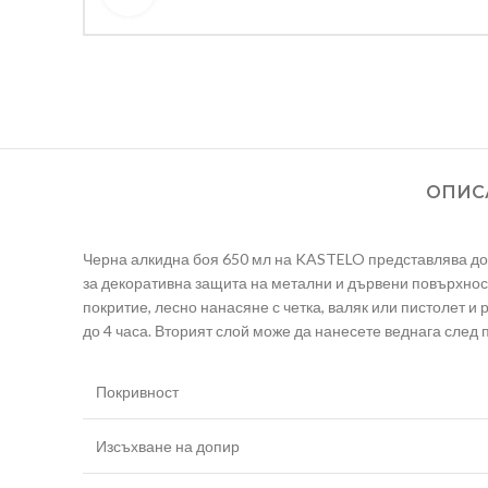
ОПИС
Черна алкидна боя 650 мл на KASTELO представлява доб
за декоративна защита на метални и дървени повърхнос
покритие, лесно нанасяне с четка, валяк или пистолет и 
до 4 часа. Вторият слой може да нанесете веднага след 
Покривност
Изсъхване на допир