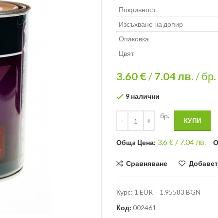
Покривност
Изсъхване на допир
Опаковка
Цвят
3.60 €
/
7.04
лв.
/ бр.
9 налични
бр.
КУПИ
3.6
€ /
7.04 лв.
Общa Цена:
О
Сравняване
Добавет
Курс: 1 EUR = 1.95583 BGN
Код:
002461