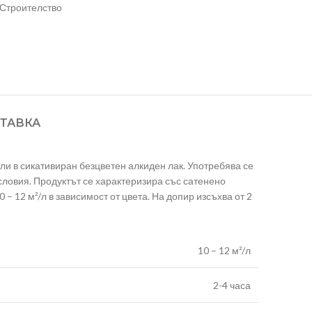
Строителство
ТАВКА
и в сикативиран безцветен алкиден лак. Употребява се
ловия. Продуктът се характеризира със сатенено
– 12 м²/л в зависимост от цвета. На допир изсъхва от 2
10 – 12 м²/л
2-4 часа