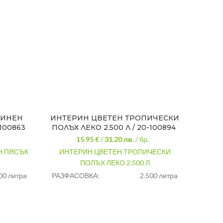
ТИНЕН
ИНТЕРИН ЦВЕТЕН ТРОПИЧЕСКИ
И
-100863
ПОЛЪХ ЛЕКО 2.500 Л / 20-100894
ЯБЪЛК
15.95 €
/
31.20
лв.
/ бр.
Н ПЯСЪК
ИНТЕРИН ЦВЕТЕН ТРОПИЧЕСКИ
ИНТЕ
ПОЛЪХ ЛЕКО 2.500 Л
00 литра
РАЗФАСОВКА:
2.500 литра
РАЗФ
ен пясък
ЦВЯТ:
Тропически полъх
ЦВЯТ
пистолет
НАНАСЯНЕ:
Четка,валяк,пистолет
НАНА