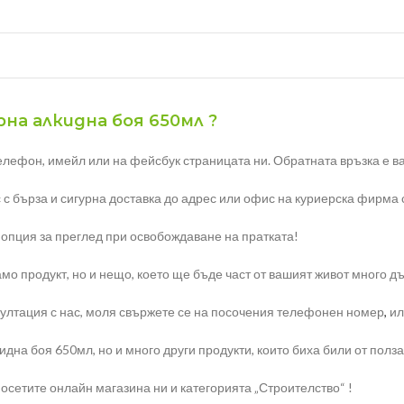
рна алкидна боя 650мл ?
елефон, имейл или на фейсбук страницата ни. Обратната връзка е ва
 с бърза и сигурна доставка до адрес или офис на куриерска фирма 
 опция за преглед при освобождаване на пратката!
мо продукт, но и нещо, което ще бъде част от вашият живот много д
ултация с нас, моля свържете се на посочения телефонен номер
,
ил
дна боя 650мл, но и много други продукти, които биха били от полза
осетите онлайн магазина ни и категорията „Строителство“ !