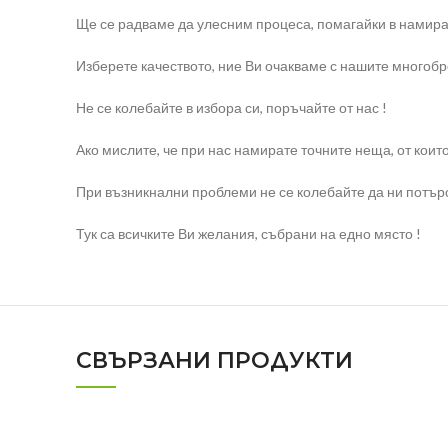
Ще се радваме да улесним процеса, помагайки в намира
Изберете качеството, ние Ви очакваме с нашите многоб
Не се колебайте в избора си, поръчайте от нас !
Ако мислите, че при нас намирате точните неща, от коит
При възникнални проблеми не се колебайте да ни потърс
Тук са всичките Ви желания, събрани на едно място !
СВЪРЗАНИ ПРОДУКТИ