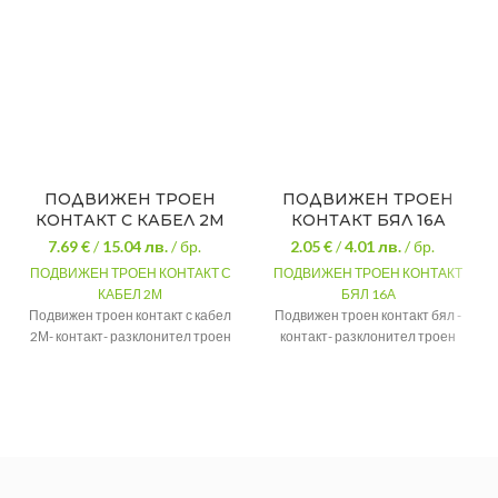
ПОДВИЖЕН ТРОЕН
ПОДВИЖЕН ТРОЕН
КОНТАКТ С КАБЕЛ 2М
КОНТАКТ БЯЛ 16А
7.69 €
/
15.04
лв.
/ бр.
2.05 €
/
4.01
лв.
/ бр.
ПОДВИЖЕН ТРОЕН КОНТАКТ С
ПОДВИЖЕН ТРОЕН КОНТАКТ
КАБЕЛ 2М
БЯЛ 16А
Подвижен троен контакт с кабел
Подвижен троен контакт бял -
2М- контакт- разклонител троен
контакт- разклонител троен
подвижен 16А черен трапец.
подвижен 16А бял трапец.
Максимален
Максимален
16А
16А
ток
ток
Максимална
Максимална
3500W
3500W
мощност
мощност
Цвят
черен
Цвят
бял