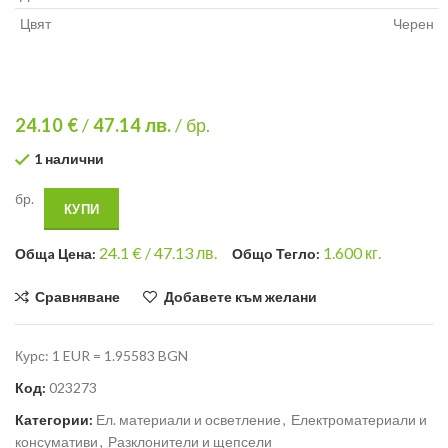
Цвят
Черен
24.10 €
/
47.14
лв.
/ бр.
1 налични
бр.
КУПИ
24.1
€ /
47.13 лв.
1.600
кг.
Общa Цена:
Общо Тегло:
Сравняване
Добавете към желани
Курс: 1 EUR = 1.95583 BGN
Код:
023273
Категории:
Ел. материали и осветление
,
Електроматериали и
консумативи
,
Разклонители и щепсели