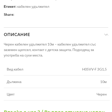
Етикет:
кабелен удължител
Share:
ОПИСАНИЕ
Черен кабелен удължител 10м – кабелен удължител със
заземен щепсел, контакт с детска защита. Подходящ за
употреба на сухи места.
Вид кабел
H05VV-F 3G1,5
Дължина
10м
Цвят
Черен