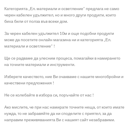
Категорията „Ел. материали и осветление“ предлага не само
черен кабелен удължител, но и много други продукти, които
биха били от полза във всеки дом.
За черен кабелен удължител 10м и още подобни продукти
може да посетите онлайн магазина ни и категорията „Ел.
материали и осветление“ !
Ще се радваме да улесним процеса, помагайки в намирането
на точните материали и инструменти.
Изберете качеството, ние Ви очакваме с нашите многобройни и
качествени предложения !
Не се колебайте в избора си
,
поръчайте от нас !
Ако мислите
,
че при нас намирате точните неща, от които имате
нужда, то не забравяйте да ни споделите с приятел, за да
направим преживяванията Ви с нашият сайт незабравими.