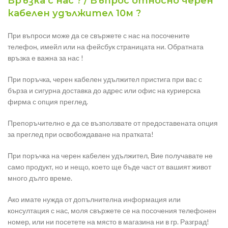
Връзка с нас ? / Въпрос относно черен
кабелен удължител 10м ?
При въпроси може да се свържете с нас на посочените
телефон, имейл или на фейсбук страницата ни. Обратната
връзка е важна за нас !
При поръчка, черен кабелен удължител пристига при вас с
бърза и сигурна доставка до адрес или офис на куриерска
фирма с опция преглед.
Препоръчително е да се възползвате от предоставената опция
за преглед при освобождаване на пратката!
При поръчка на черен кабелен удължител, Вие получавате не
само продукт, но и нещо, което ще бъде част от вашият живот
много дълго време.
Ако имате нужда от допълнителна информация или
консултация с нас, моля свържете се на посочения телефонен
номер, или ни посетете на място в магазина ни в гр. Разград!