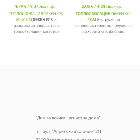
4.79 €
/
9.37
лв.
/ бр.
2.05 €
/
4.01
лв.
/ бр.
ТОПЛОИЗОЛАЦИЯ DEKEN EPS-
ТОПЛОИЗОЛАЦИЯ DEKEN XPS
80 10 СМ
ДЕКЕН EPS
се
2 СМ
Екструдиран
използва за направата на
пенополистирен, по-популярен
топлоизолация, както при
за хората като фибран.
изграждането на нови фасади,
Размер на
60 x 125 см
така и при стари сгради.
листа:
Размер на
Дебелина:
2 см
50 х 100 см
листа:
Дебелина:
10 см
Опаковка:
20 броя.
Цената е за
1 лист !
Опаковка
:
4 броя.
Цената е за 1
лист !
"Дом за всички - всичко за дома"
бул. “Априлско въстание” 2П
7200 Западна промишлена зона,