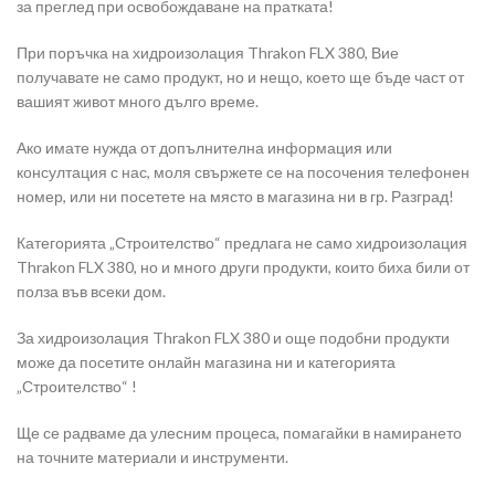
за преглед при освобождаване на пратката!
При поръчка на хидроизолация Thrakon FLX 380, Вие
получавате не само продукт, но и нещо, което ще бъде част от
вашият живот много дълго време.
Ако имате нужда от допълнителна информация или
консултация с нас, моля свържете се на посочения телефонен
номер, или ни посетете на място в магазина ни в гр. Разград!
Категорията „Строителство“ предлага не само хидроизолация
Thrakon FLX 380, но и много други продукти, които биха били от
полза във всеки дом.
За хидроизолация Thrakon FLX 380 и още подобни продукти
може да посетите онлайн магазина ни и категорията
„Строителство“ !
Ще се радваме да улесним процеса, помагайки в намирането
на точните материали и инструменти.