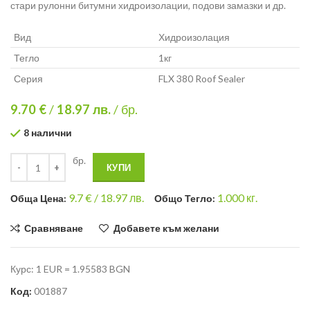
стари рулонни битумни хидроизолации, подови замазки и др.
Вид
Хидроизолация
Тегло
1кг
Серия
FLX 380 Roof Sealer
9.70 €
/
18.97
лв.
/ бр.
8 налични
бр.
КУПИ
9.7
€ /
18.97 лв.
1.000
кг.
Общa Цена:
Общо Тегло:
Сравняване
Добавете към желани
Курс: 1 EUR = 1.95583 BGN
Код:
001887