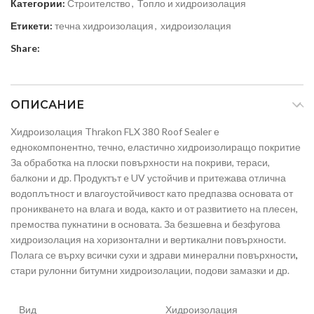
Категории:
Строителство
,
Топло и хидроизолация
Етикети:
течна хидроизолация
,
хидроизолация
Share:
ОПИСАНИЕ
Хидроизолация Thrakon FLX 380 Roof Sealer е
еднокомпонентно, течно, еластично хидроизолиращо покритие
За обработка на плоски повърхности на покриви, тераси,
балкони и др. Продуктът e UV устойчив и притежава отлична
водоплътност и влагоустойчивост като предпазва основата от
проникването на влага и вода, както и от развитието на плесен,
премоства пукнатини в основата. За безшевна и безфугова
хидроизолация на хоризонтални и вертикални повърхности.
Полага се върху всички сухи и здрави минерални повърхности
,
стари рулонни битумни хидроизолации, подови замазки и др.
Вид
Хидроизолация