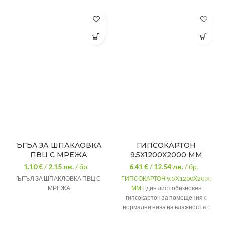
ЪГЪЛ ЗА ШПАКЛОВКА
ГИПСОКАРТОН
ПВЦ С МРЕЖА
9.5Х1200Х2000 ММ
1.10 €
/
2.15
лв.
/ бр.
6.41 €
/
12.54
лв.
/ бр.
ЪГЪЛ ЗА ШПАКЛОВКА ПВЦ С
ГИПСОКАРТОН 9.5Х1200Х2000
МРЕЖА
ММ
Един лист обикновен
гипсокартон за помещения с
нормални нива на влажност е с
размери 200 х 120см, като