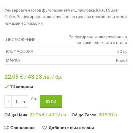
Универсален готов фугопълнител и шпакловка Knauf Super
Finish. За фугиране и шпакловане на гипсови плоскости и стени
измазани с мазилки.
За фугиране и шпакловане на
ПРИЛОЖЕНИЕ
гипсови плоскости и стени
РАЗФАСОВКА
20 кг.
МАРКА
Knauf
22.05 €
/
43.13
лв.
/ бр.
74 налични
бр.
КУПИ
22.05
€ /
43.12 лв.
20.500
кг.
Общa Цена:
Общо Тегло:
Сравняване
Добавете към желани