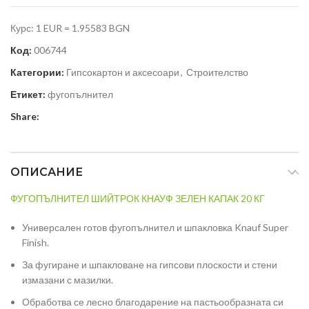
Курс: 1 EUR = 1.95583 BGN
Код:
006744
Категории:
Гипсокартон и аксесоари
,
Строителство
Етикет:
фугопълнител
Share:
ОПИСАНИЕ
ФУГОПЪЛНИТЕЛ ШИЙТРОК КНАУФ ЗЕЛЕН КАПАК 20 КГ
Универсален готов фугопълнител и шпакловка Knauf Super
Finish.
За фугиране и шпакловане на гипсови плоскости и стени
измазани с мазилки.
Обработва се лесно благодарение на пастьообразната си