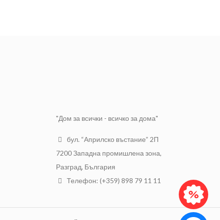
дебелината му е 9.5мм. Един
лист гипсокартон е достатъчен
за да покрие площ до 2.40 кв.м.
Дебелина
9.5 мм
Дължина
2.000
Широчина
1.200
"Дом за всички - всичко за дома"
бул. “Априлско въстание” 2П
7200 Западна промишлена зона,
Разград, България
Телефон: (+359) 898 79 11 11