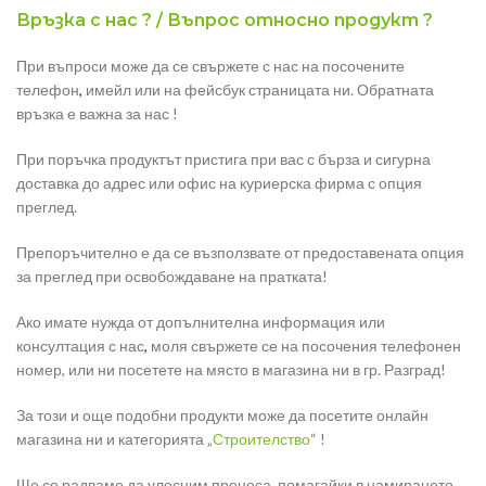
Връзка с нас ? / Въпрос относно продукт ?
При въпроси може да се свържете с нас на посочените
телефон
,
имейл или на фейсбук страницата ни. Обратната
връзка е важна за нас !
При поръчка продуктът пристига при вас с бърза и сигурна
доставка до адрес или офис на куриерска фирма с опция
преглед.
Препоръчително е да се възползвате от предоставената опция
за преглед при освобождаване на пратката!
Ако имате нужда от допълнителна информация или
консултация с нас
,
моля свържете се на посочения телефонен
номер, или ни посетете на място в магазина ни в гр. Разград!
За този и още подобни продукти може да посетите онлайн
магазина ни и категорията „
Строителство
“ !
Ще се радваме да улесним процеса, помагайки в намирането