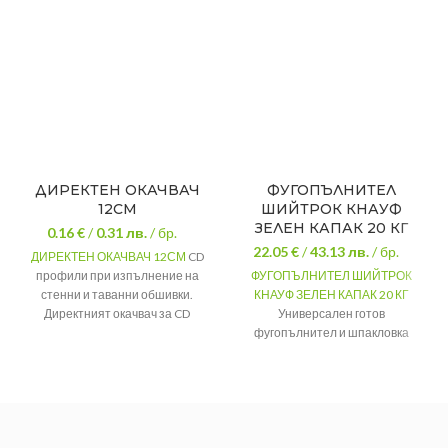
ДИРЕКТЕН ОКАЧВАЧ
ФУГОПЪЛНИТЕЛ
12СМ
ШИЙТРОК КНАУФ
ЗЕЛЕН КАПАК 20 КГ
0.16 €
/
0.31
лв.
/ бр.
22.05 €
/
43.13
лв.
/ бр.
ДИРЕКТЕН ОКАЧВАЧ 12СМ
CD
профили при изпълнение на
ФУГОПЪЛНИТЕЛ ШИЙТРОК
стенни и таванни обшивки.
КНАУФ ЗЕЛЕН КАПАК 20 КГ
Директният окачвач за CD
Универсален готов
профил е с размер 120мм.
фугопълнител и шпакловка
Knauf Super Finish. За фугиране
Размер
120мм
и шпакловане на гипсови
Закален и
плоскости и стени измазани с
фосфатиран
мазилки.
метал за
Материал
максимална
За фугиране
защита от
и