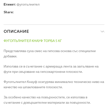
Етикет:
фугопълнител
Share:
ОПИСАНИЕ
ФУГОПЪЛНИТЕЛ КНАУФ ТОРБА 5 КГ
Представлява суха смес на гипсова основа със специални
добавки.
Използва се в съчетание с армираща лента за запълване на
фуги при свързване на гипсокартонени плоскости.
Фугопълнител Кнауф осигурява минимално техническо ниво на
качество на шпаклованите плоскости.
За особено качество на повърхностите, се използва в
съчетание с довършителни материали за повърхности.