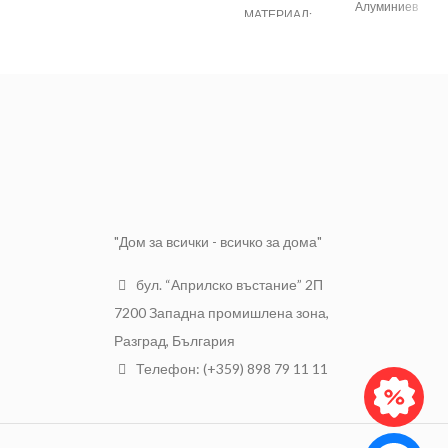
точен отвор в крехки материали.
Алуминиев
МАТЕРИАЛ:
оксид
Размер
Ф22
ОС:
6 мм
Марка
Raider
ЗЪРНЕНОСТ:
60 P
Тегло
0.070
"Дом за всички - всичко за дома"
бул. “Априлско въстание” 2П
7200 Западна промишлена зона,
Разград, България
Телефон: (+359) 898 79 11 11