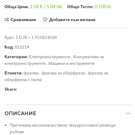
2.58
€ /
5.04 лв.
0.100
кг.
Общa Цена:
Общо Тегло:
Сравняване
Добавете към желани
Курс: 1 EUR = 1.95583 BGN
Код:
015214
Категории:
Електроинструменти
,
Консумативи за
електроинструменти
,
Машини и инструменти
Етикети:
фрезер
,
фрезер за оберфреза
,
фрезер за
оберфреза с лагер
Share:
ОПИСАНИЕ
Притежава висококачествени твърдосплавни режещи
ръбове