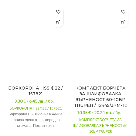
БОРКОРОНА HSS Ф22 /
КОМПЛЕКТ БОРЧЕТА
157821
ЗА ШЛИФОВАЛКА
ЗЪРНЕНОСТ 60-10БР
3.30 €
/
6.45
лв.
/ бр.
TRUPER / 12445/JPM-10
БОРКОРОНА HSS Ф22 / 157821
10.35 €
/
20.24
лв.
/ бр.
Боркорона HSS Ф22 - на Raider е
произведена от въглеродна
КОМПЛЕКТ БОРЧЕТА ЗА
стомана. Покритие от
ШЛИФОВАЛКА ЗЪРНЕНОСТ 60-
волфрамов карбид- осигуряващ
10БР TRUPER